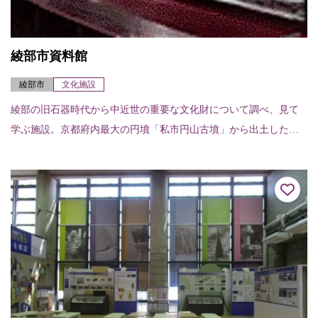
綾部市資料館
綾部市
文化施設
綾部の旧石器時代から中近世の重要な文化財について調べ、見て
学ぶ施設。京都府内最大の円墳「私市円山古墳」から出土した甲
胄・埴輪なども展示。