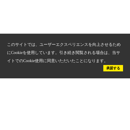
京都府認証 優良住宅宿泊施設
京都府認証 安心のお宿
京都人材育成コンテンツ
このサイトでは、ユーザーエクスペリエンスを向上させるため
京都観光チャレンジ事業成果集
にCookieを使用しています。引き続き閲覧される場合は、当サ
イトでのCookie使用に同意いただいたことになります。
Global Web Site
承諾する
京都府文化観光大使
公益社団法人
京都府観光連盟