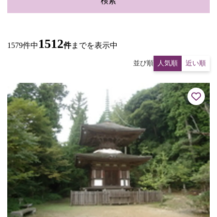
検索
1512
1579件中
件
までを表示中
並び順
人気順
近い順