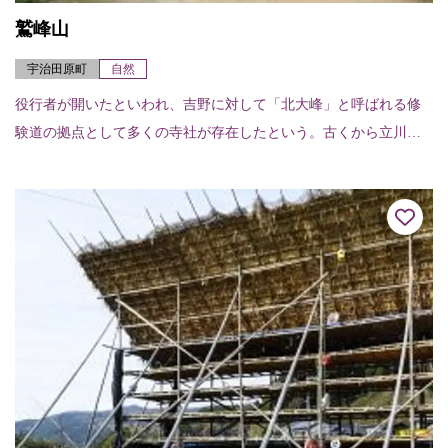
鷲峰山
宇治田原町
自然
役行者が開いたといわれ、吉野に対して「北大峰」と呼ばれる修
験道の拠点として多くの寺社が存在したという。古くから立川大
道寺からの参詣道が整備され、今も道標等が点在する。標高682m
の山頂付近には金...