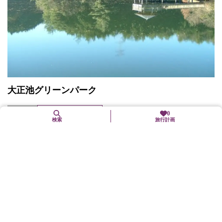
大正池グリーンパーク
井手町
レジャー・スポーツ
0
検索
旅行計画
京都府景観資産に登録されている「大正池」は、豊かな緑に包ま
れた静かな空間で、遊歩道や浮御堂なども整備されており、散策
道もある。隣接する井手町野外活動センター「大正池グリーンパ
ーク」には、バンガロ...