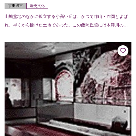
京田辺市
歴史文化
山城盆地のなかに孤立する小高い丘は、かつて咋山・咋岡とよば
れ、早くから開けた土地であった。この飯岡丘陵には木津川の水
運に関係する一族の墓と考えられる古墳が点在している。前方後
円墳の飯岡車塚古墳、...