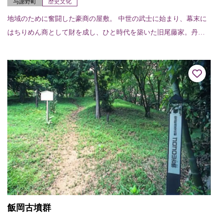
与謝野町
歴史文化
地域のために奮闘した豪商の屋敷。 中世の武士に始まり、幕末に
はちりめん商として財を成し、ひと時代を築いた旧尾藤家。丹後
大震災で多大な被害を受けた町の復興に貢献した。 住宅は江戸時
代末期築の広大な...
飯岡古墳群