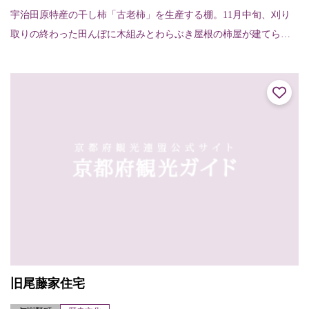
宇治田原特産の干し柿「古老柿」を生産する棚。11月中旬、刈り
取りの終わった田んぼに木組みとわらぶき屋根の柿屋が建てら
れ、皮をむいた渋柿を並べて乾燥させる。町内の南、立川、岩
山、禅定寺の各地区に建...
旧尾藤家住宅