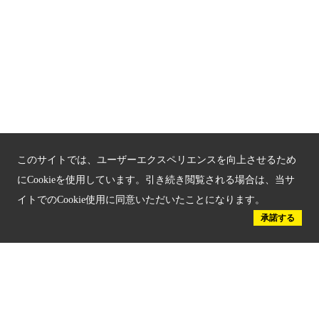
新しい京都観光を動画で紹介
京都府認証 優良住宅宿泊施設
京都府認証 安心のお宿
京都人材育成コンテンツ
京都観光チャレンジ事業成果集
このサイトでは、ユーザーエクスペリエンスを向上させるため
Global Web Site
にCookieを使用しています。引き続き閲覧される場合は、当サ
イトでのCookie使用に同意いただいたことになります。
京都府文化観光大使
承諾する
公益社団法人
京都府観光連盟