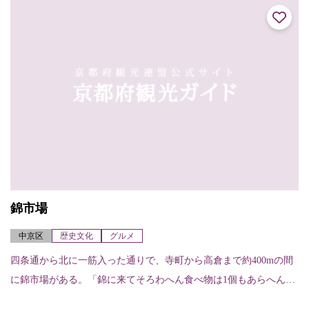
錦市場
中京区
歴史文化
グルメ
四条通から北に一筋入った通りで、寺町から高倉まで約400mの間
に錦市場がある。「錦に来てそろわへん食べ物は1個もあらへん」
という京都人の言葉通り、魚・肉・乾物・惣菜・湯葉・漬物・京