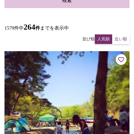
検索
264
1579件中
件
までを表示中
並び順
人気順
近い順