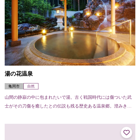
湯の花温泉
亀岡市
自然
山間の静寂の中に包まれたいで湯。古く戦国時代には傷ついた武
士がその刀傷を癒したとの伝説も残る歴史ある温泉郷。澄みきっ
た空気と、素朴な風情が残されている。 〈宿泊施設〉すみや亀峰
菴（TEL.077...