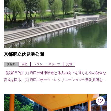
京都府立伏見港公園
伏見区
自然
レジャー・スポーツ
交通
【設置目的】[1] 府民の健康増進と体力の向上を通じ心身の健全な
育成を図る。[2] 府民スポーツ・レクリエーションの普及振興を図
る。 【施設の特色】総合体育館、夜間照明を備えたテニスコート
などが...