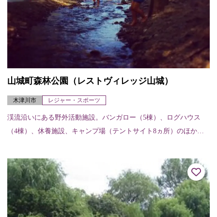
山城町森林公園（レストヴィレッジ山城）
木津川市
レジャー・スポーツ
渓流沿いにある野外活動施設。バンガロー（5棟）、ログハウス
（4棟）、休養施設、キャンプ場（テントサイト8ヵ所）のほか、
森林浴歩道、炊事施設、シャワー施設、総合案内施設がある。定
員／バンガロー 4...