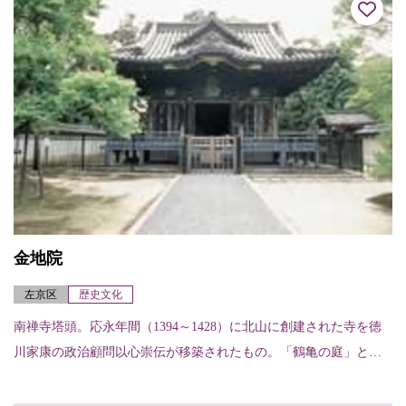
金地院
左京区
歴史文化
南禅寺塔頭。応永年間（1394～1428）に北山に創建された寺を徳
川家康の政治顧問以心崇伝が移築されたもの。「鶴亀の庭」とよ
ばれる方丈前庭庭園は、江戸時代初期の代表的な枯山水庭園で知
られ、中央に...