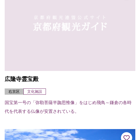
広隆寺霊宝殿
右京区
文化施設
国宝第一号の「弥勒菩薩半跏思惟像」をはじめ飛鳥～鎌倉の各時
代を代表する仏像が安置されている。