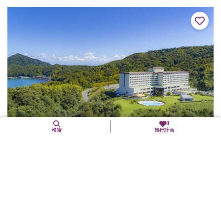
野菜などの店が...
0
検索
旅行計画
メルキュール京都宮津リゾート&スパ（旧：ホテル
&リゾーツ京都宮津）
宮津市
グルメ
宿泊
体験施設
物産と市