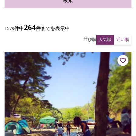
検索
264
1579件中
件
までを表示中
並び順
人気順
近い順