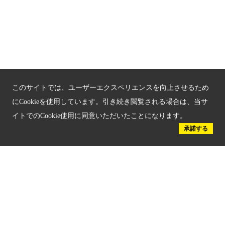
新しい京都観光を動画で紹介
京都府認証 優良住宅宿泊施設
京都府認証 安心のお宿
京都人材育成コンテンツ
このサイトでは、ユーザーエクスペリエンスを向上させるため
京都観光チャレンジ事業成果集
にCookieを使用しています。引き続き閲覧される場合は、当サ
イトでのCookie使用に同意いただいたことになります。
Global Web Site
承諾する
京都府文化観光大使
公益社団法人
京都府観光連盟