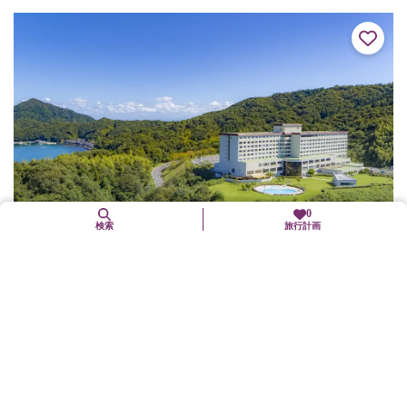
野菜などの店が...
0
検索
旅行計画
メルキュール京都宮津リゾート&スパ（旧：ホテル
&リゾーツ京都宮津）
宮津市
グルメ
宿泊
体験施設
物産と市