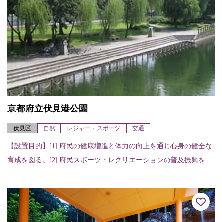
京都府立伏見港公園
伏見区
自然
レジャー・スポーツ
交通
【設置目的】[1] 府民の健康増進と体力の向上を通じ心身の健全な
育成を図る。[2] 府民スポーツ・レクリエーションの普及振興を図
る。 【施設の特色】総合体育館、夜間照明を備えたテニスコート
などが...