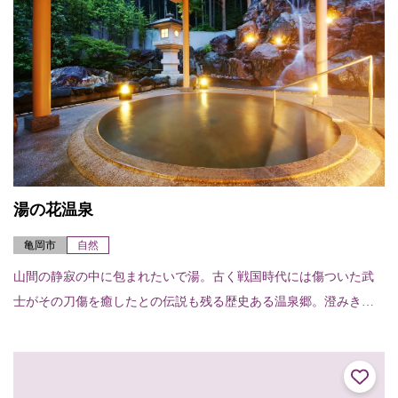
湯の花温泉
亀岡市
自然
山間の静寂の中に包まれたいで湯。古く戦国時代には傷ついた武
士がその刀傷を癒したとの伝説も残る歴史ある温泉郷。澄みきっ
た空気と、素朴な風情が残されている。 〈宿泊施設〉すみや亀峰
菴（TEL.077...