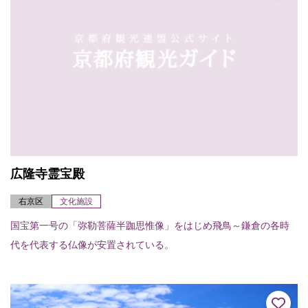
広隆寺霊宝殿
右京区
文化施設
国宝第一号の「弥勒菩薩半跏思惟像」をはじめ飛鳥～鎌倉の各時
代を代表する仏像が安置されている。