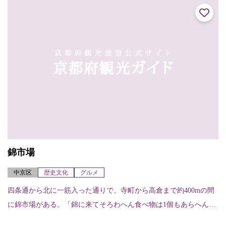
錦市場
中京区
歴史文化
グルメ
四条通から北に一筋入った通りで、寺町から高倉まで約400mの間
に錦市場がある。「錦に来てそろわへん食べ物は1個もあらへん」
という京都人の言葉通り、魚・肉・乾物・惣菜・湯葉・漬物・京