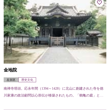
金地院
左京区
歴史文化
南禅寺塔頭。応永年間（1394～1428）に北山に創建された寺を徳
川家康の政治顧問以心崇伝が移築されたもの。「鶴亀の庭」とよ
ばれる方丈前庭庭園は、江戸時代初期の代表的な枯山水庭園で知
られ、中央に...