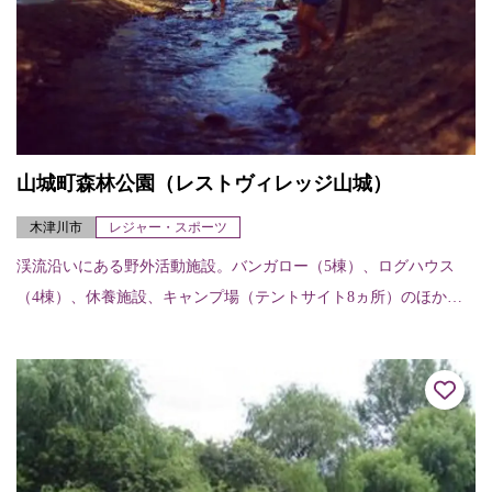
山城町森林公園（レストヴィレッジ山城）
木津川市
レジャー・スポーツ
渓流沿いにある野外活動施設。バンガロー（5棟）、ログハウス
（4棟）、休養施設、キャンプ場（テントサイト8ヵ所）のほか、
森林浴歩道、炊事施設、シャワー施設、総合案内施設がある。定
員／バンガロー 4...