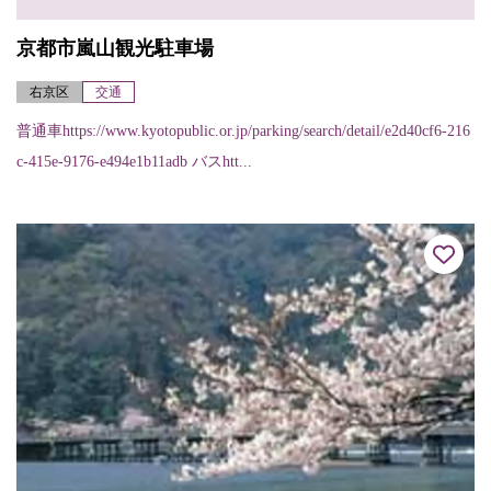
京都市嵐山観光駐車場
右京区
交通
普通車https://www.kyotopublic.or.jp/parking/search/detail/e2d40cf6-216
c-415e-9176-e494e1b11adb バスhtt...