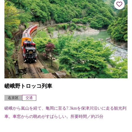
嵯峨野トロッコ列車
右京区
交通
嵯峨から嵐山を経て、亀岡に至る7.3kmを保津川沿いに走る観光列
車。車窓からの眺めがすばらしい。所要時間／約25分