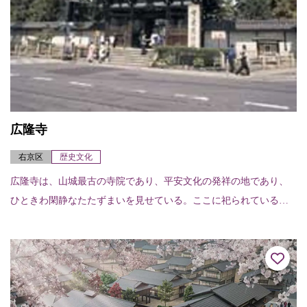
広隆寺
右京区
歴史文化
広隆寺は、山城最古の寺院であり、平安文化の発祥の地であり、
ひときわ閑静なたたずまいを見せている。ここに祀られているの
が国宝指定第1号の宝冠弥勒菩薩半跏思惟像。右手を頬にあて微笑
する姿は、何時間で...