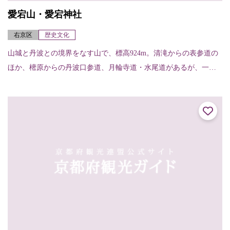
愛宕山・愛宕神社
右京区
歴史文化
山城と丹波との境界をなす山で、標高924m。清滝からの表参道の
ほか、樒原からの丹波口参道、月輪寺道・水尾道があるが、一般
的なのは表参道で、約2～3時間くらいで登れる。山頂には愛宕神
社があり、古く...