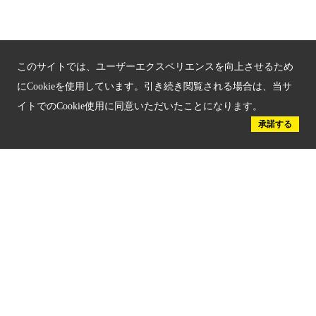
京都観光チャレンジ事業成果集
Global Web Site
このサイトでは、ユーザーエクスペリエンスを向上させるため
京都府文化観光大使
にCookieを使用しています。引き続き閲覧される場合は、当サ
イトでのCookie使用に同意いただいたことになります。
承諾する
公益社団法人
京都府観光連盟
〒602-8570
京都市上京区下立売通新町西入薮ノ内町
府庁2号館3階
TEL：075-411-9990
FAX：075-411-9993
© 2023 Kyoto Tourism Federation.