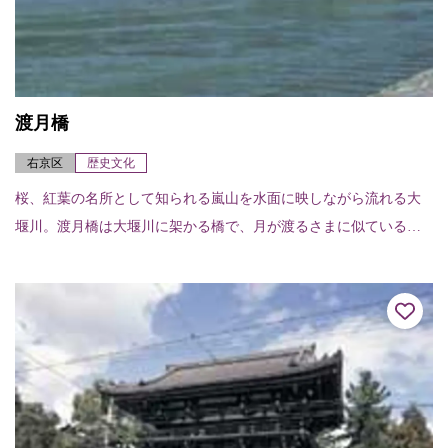
渡月橋
右京区
歴史文化
桜、紅葉の名所として知られる嵐山を水面に映しながら流れる大
堰川。渡月橋は大堰川に架かる橋で、月が渡るさまに似ていると
ころから亀山天皇が渡月橋と命名したと伝わる。現在のものは昭
和9年（1934）に...