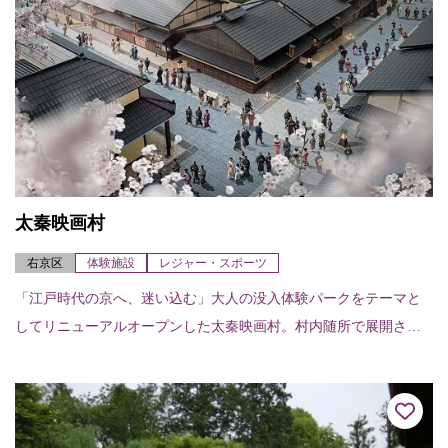
太秦映画村
右京区
体験施設
レジャー・スポーツ
「江戸時代の京へ、迷い込む」大人の没入体験パークをテーマと
してリニューアルオープンした太秦映画村。村内随所で展開され
る物語の中に入り込むようなイマーシブショーや江戸時代の建物
の中で行われる文化体...