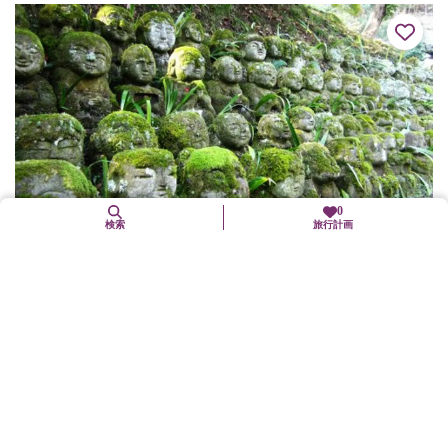
0
検索
旅行計画
愛宕念仏寺
右京区
歴史文化
奈良時代・天平神護2年（766）に稱徳天皇の開基により、山城国
愛宕郡（やましろのくに おたぎごうり）に愛宕寺が東山の地に建
立されました。本堂は鎌倉中期の建立で重要文化財。大正時代に
奥嵯峨の地へ移...