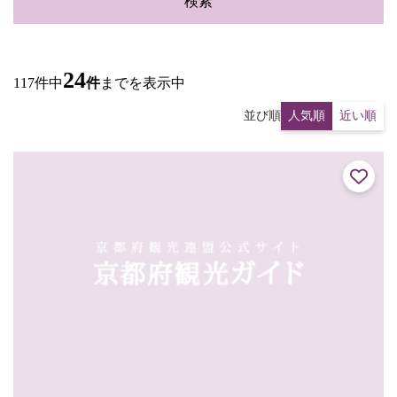
検索
24
117件中
件
までを表示中
並び順
人気順
近い順