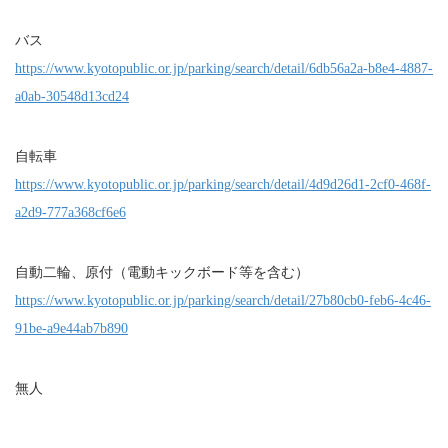
バス
https://www.kyotopublic.or.jp/parking/search/detail/6db56a2a-b8e4-4887-
a0ab-30548d13cd24
自転車
https://www.kyotopublic.or.jp/parking/search/detail/4d9d26d1-2cf0-468f-
a2d9-777a368cf6e6
自動二輪、原付（電動キックボード等を含む）
https://www.kyotopublic.or.jp/parking/search/detail/27b80cb0-feb6-4c46-
91be-a9e44ab7b890
無人