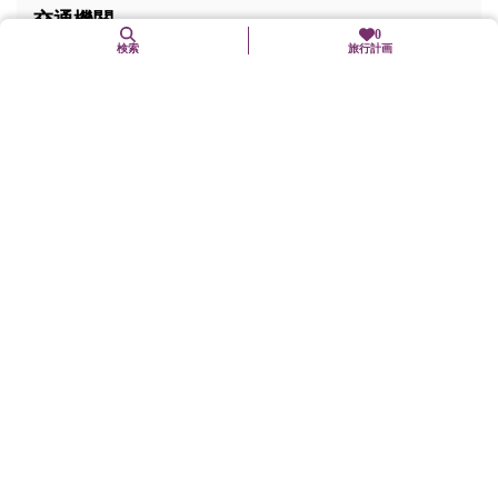
交通機関
0
検索
旅行計画
市バス「博物館三十三間堂前」下車
京阪本線「七条」駅下車、徒歩7分
駐車場
無（バス、タクシーのみ降車可）
バリアフリー関連
車椅子可（お堂入り口から堂内スロープ設置、境内・遊歩道
スロープ設置）
車椅子対応トイレ有り