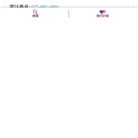
電話番号:
075-981-3001
0
FAX番号: 075-981-9808
検索
旅行計画
Webサイト
https://iwashimizu.or.jp/
営業時間
13時～
交通機関
京阪本線「石清水八幡宮」駅から参道ケーブルに乗り換え