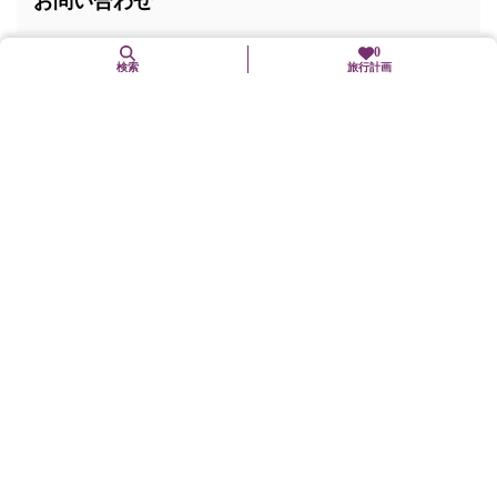
お問い合わせ
0
電話番号:
075-982-2329
検索
旅行計画
住所
〒614-8002
京都府八幡市八幡土井44
交通手段
京阪本線「石清水八幡宮」駅下車、徒歩約5分
駐車場