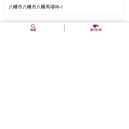
八幡市八幡市八幡馬場88-1
お問合せ先
0
検索
旅行計画
八幡市商工会
電話番号:
075-981-0234
営業時間
17時30分～20時
料金
庭園散策無料