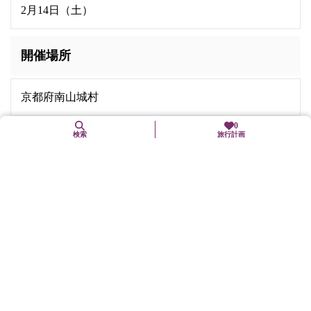
2月14日（土）
開催場所
京都府南山城村
0
検索
旅行計画
住所
集合場所：京都駅八条口MKタクシーのりば 京都市
南区東九条上殿田町47 イビススタイルズ 京都ステー
ション1F
お問合せ先
MKトラベル（えむけいとらべる）