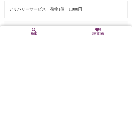
デリバリーサービス 荷物1個 1,000円
お問い合わせ
0
検索
旅行計画
受付
電話番号:
075-662-8255
FAX番号: 075-662-8257
住所
〒600-8215
京都府京都市下京区JR京都駅八条口
交通手段