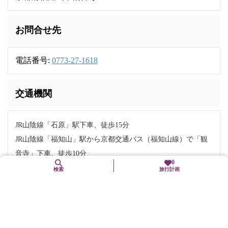
お問合せ先
電話番号:
0773-27-1618
交通機関
JR山陰線「石原」駅下車、徒歩15分
JR山陰線「福知山」駅から京都交通バス（福知山線）で「観
音寺」下車、徒歩10分
0
舞鶴若狭自動車道「福知山」ICから綾部方面へ5分
検索
旅行計画
駐車場