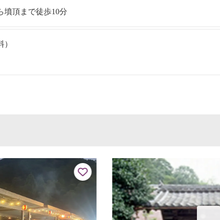
ら墳頂まで徒歩10分
料）