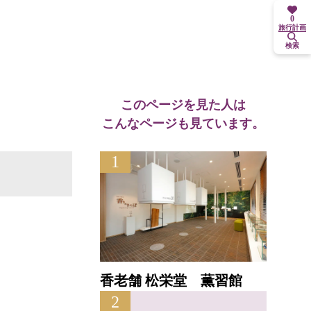
0
旅行計画
検索
このページを見た人は
こんなページも見ています。
1
香老舗 松栄堂 薫習館
2