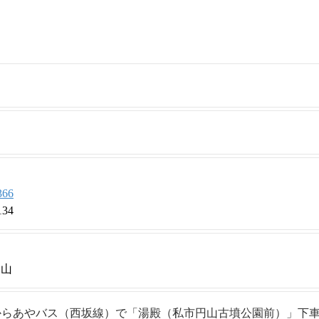
366
134
円山
からあやバス（西坂線）で「湯殿（私市円山古墳公園前）」下