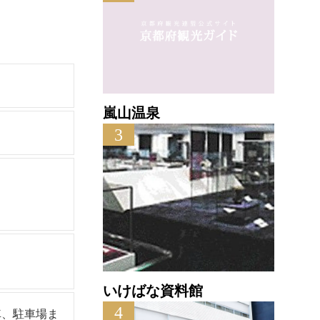
嵐山温泉
3
いけばな資料館
4
車、駐車場ま