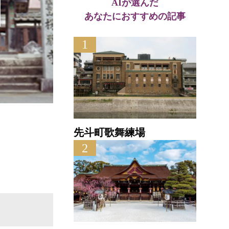
AIが選んだ
あなたにおすすめの記事
1
長田
東光院
直線距離
直線距離 : 3.7km
先斗町歌舞練場
2