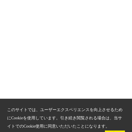
京都観光チャレンジ事業成果集
Global Web Site
京都府文化観光大使
公益社団法人
京都府観光連盟
〒602-8570
京都市上京区下立売通新町西入薮ノ内町
府庁2号館3階
TEL：075-411-9990
FAX：075-411-9993
このサイトでは、ユーザーエクスペリエンスを向上させるため
にCookieを使用しています。引き続き閲覧される場合は、当サ
イトでのCookie使用に同意いただいたことになります。