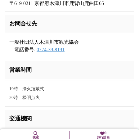
〒619-0211 京都府木津川市鹿背山鹿曲田65
お問合せ先
一般社団法人木津川市観光協会
電話番号:
0774-39-8191
営業時間
19時 浄火頂戴式
20時 松明点火
交通機関
0
JR大和路線「木津」駅下車、徒歩約30分
検索
旅行計画