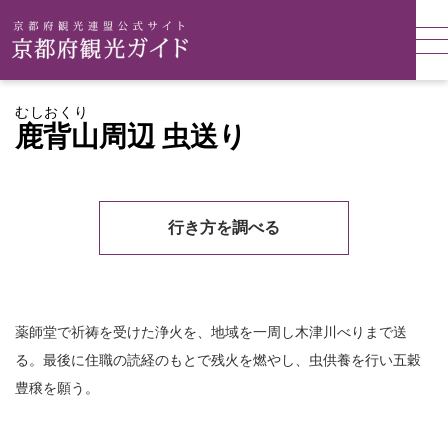
むしおくり
鹿背山周辺 虫送り
行き方を調べる
薬師堂で祈祷を受けた浄火を、地域を一周し木津川べりまで送
る。最後に住職の読経のもとで残火を燃やし、虫供養を行い五穀
豊穣を願う。