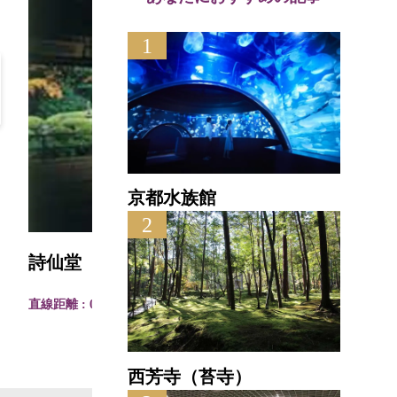
1
京都水族館
圓光
2
詩仙堂（丈山寺）
直線距離
直線距離 : 0.6km
西芳寺（苔寺）