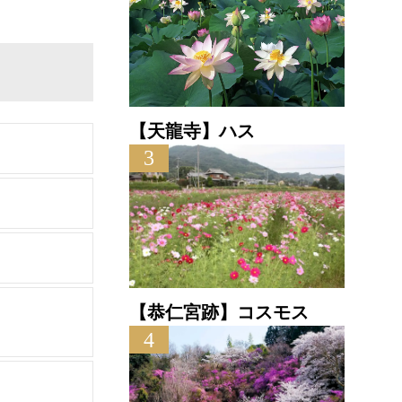
【天龍寺】ハス
3
【恭仁宮跡】コスモス
4