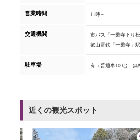
営業時間
11時～
交通機関
市バス「一乗寺下り松
叡山電鉄「一乗寺」駅
駐車場
有（普通車100台、無
近くの観光スポット