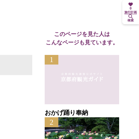
0
旅行計画
検索
このページを見た人は
こんなページも見ています。
1
おかげ踊り奉納
2