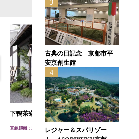
3
古典の日記念 京都市平
安京創生館
4
下鴨茶寮
叶 
直線距離 : 2.7km
直線距離
レジャー＆スパリゾー