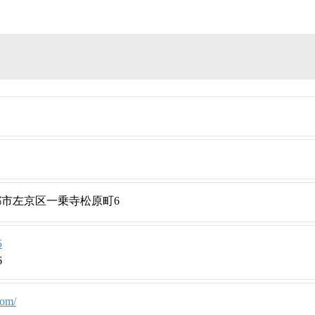
府京都市左京区一乗寺松原町6
5
6
com/