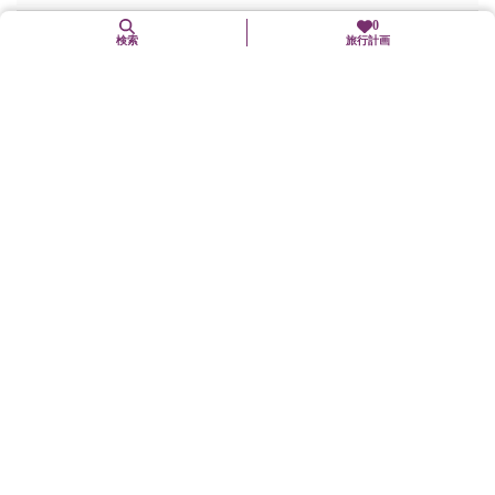
0
地下鉄烏丸線「北山」駅下車、徒歩5分
検索
旅行計画
駐車場
有（普通車6台、軽1台）
バリアフリー関連
車椅子可
車椅子対応トイレも可
補助犬同行可
備考