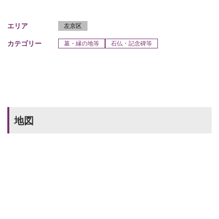
エリア
左京区
カテゴリー
墓・縁の地等
石仏・記念碑等
地図