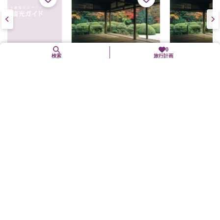
0
穂野出」
検索
旅行計画
詩仙堂（丈山寺）
詩仙堂（丈山寺）
直線距離 : 0.2km
直線距離 : 0.2km
近くのグルメスポット
「穂野出」
山ばな平八茶屋
おめん