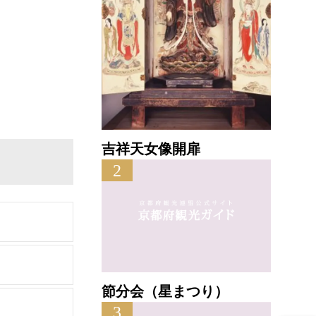
吉祥天女像開扉
2
節分会（星まつり）
3