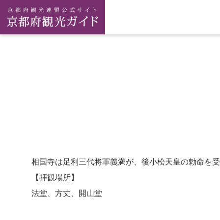
相国寺は足利三代将軍義満が、後小松天皇の勅命を受
【拝観場所】
法堂、方丈、開山堂