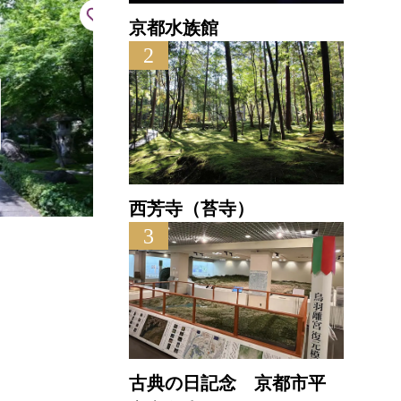
京都水族館
2
西芳寺（苔寺）
3
瑞春院
直線距離 : 0.2km
古典の日記念 京都市平