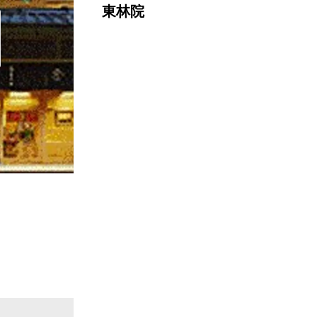
東林院
下鴨茶寮
京
直線距離 : 1.1km
直線距