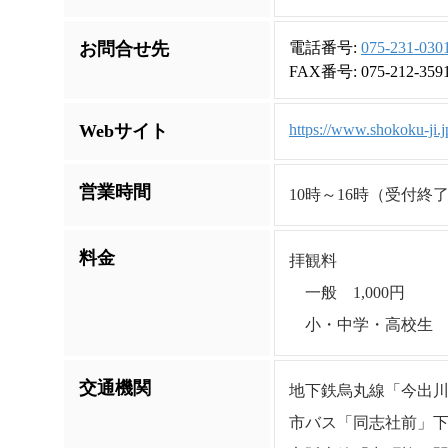
お問合せ先
電話番号:
075-231-030
FAX番号: 075-212-359
Webサイト
https://www.shokoku-ji.j
営業時間
10時～16時（受付終
料金
拝観料
一般 1,000円
小・中学・高校生 5
交通機関
地下鉄烏丸線「今出川
市バス「同志社前」