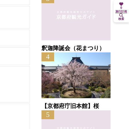
0
旅行計画
検索
釈迦降誕会（花まつり）
4
【京都府庁旧本館】桜
5