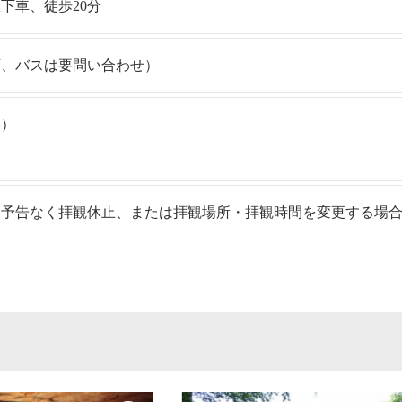
下車、徒歩20分
可、バスは要問い合わせ）
絡）
り
め予告なく拝観休止、または拝観場所・拝観時間を変更する場