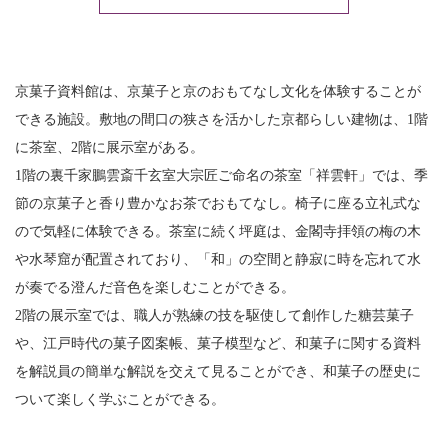
京菓子資料館は、京菓子と京のおもてなし文化を体験することが
できる施設。敷地の間口の狭さを活かした京都らしい建物は、1階
に茶室、2階に展示室がある。
1階の裏千家鵬雲斎千玄室大宗匠ご命名の茶室「祥雲軒」では、季
節の京菓子と香り豊かなお茶でおもてなし。椅子に座る立礼式な
ので気軽に体験できる。茶室に続く坪庭は、金閣寺拝領の梅の木
や水琴窟が配置されており、「和」の空間と静寂に時を忘れて水
が奏でる澄んだ音色を楽しむことができる。
2階の展示室では、職人が熟練の技を駆使して創作した糖芸菓子
や、江戸時代の菓子図案帳、菓子模型など、和菓子に関する資料
を解説員の簡単な解説を交えて見ることができ、和菓子の歴史に
ついて楽しく学ぶことができる。