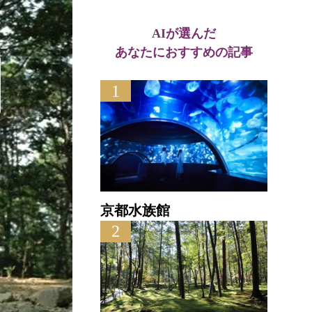
AIが選んだ
あなたにおすすめの記事
1
京都水族館
十
2
直線距