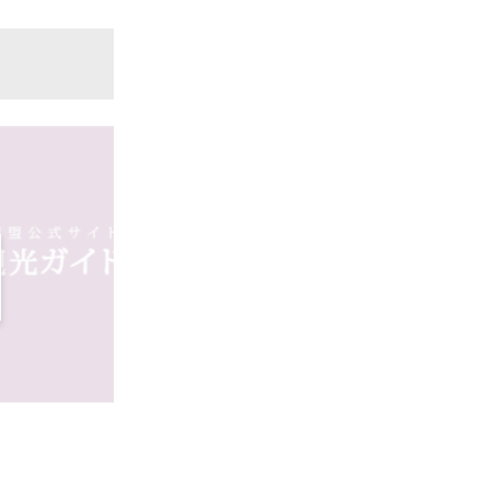
京都竹の郷温泉 万葉の湯 ホテル京都エ
ホ
ミナース