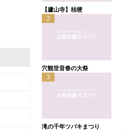
【廬山寺】桔梗
2
穴観世音春の大祭
3
滝の千年ツバキまつり