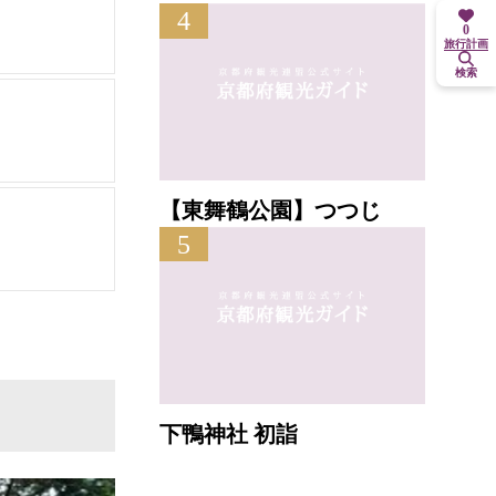
4
0
旅行計画
検索
【東舞鶴公園】つつじ
5
下鴨神社 初詣