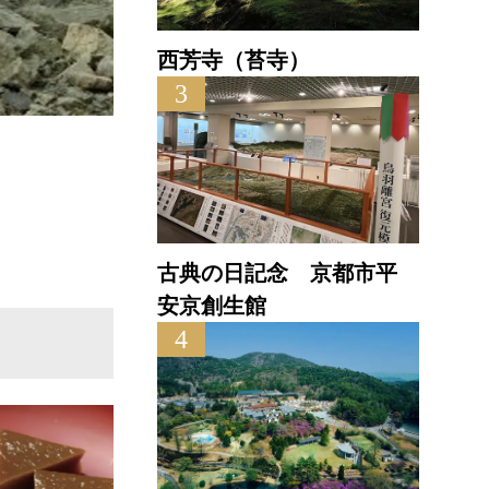
西芳寺（苔寺）
3
天王山
直線距離 : 0.9km
古典の日記念 京都市平
安京創生館
4