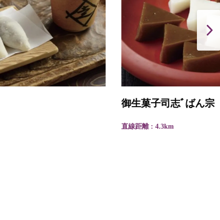
御生菓子司志ﾞばん宗（じばんそう）
直線距離 : 4.3km