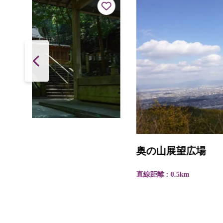
奥の山展望広場
直線距離 : 0.5km