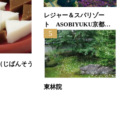
レジャー＆スパリゾー
ト ASOBIYUKU京都る
5
り渓温泉
株
御菓子司亀屋芳邦
直線距
直線距離 : 4.9km
東林院