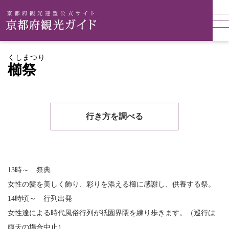
くしまつり
櫛祭
行き方を調べる
13時～ 祭典
女性の髪を美しく飾り、彩りを添える櫛に感謝し、供養する祭。
14時頃～ 行列出発
女性達による時代風俗行列が祇園界隈を練り歩きます。（巡行は
雨天の場合中止）