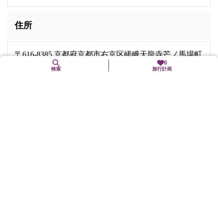
住所
〒616-8385 京都府京都市右京区嵯峨天龍寺芒ノ馬場町
0
68
検索
旅行計画
お問合せ先
電話番号:
075-881-1235
FAX番号: 075-864-2424
Webサイト
http://www.tenryuji.com