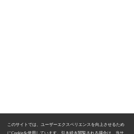
京都人材育成コンテンツ
京都観光チャレンジ事業成果集
Global Web Site
京都府文化観光大使
公益社団法人
京都府観光連盟
〒602-8570
京都市上京区下立売通新町西入薮ノ内町
府庁2号館3階
TEL：075-411-9990
FAX：075-411-9993
このサイトでは、ユーザーエクスペリエンスを向上させるため
にCookieを使用しています。引き続き閲覧される場合は、当サ