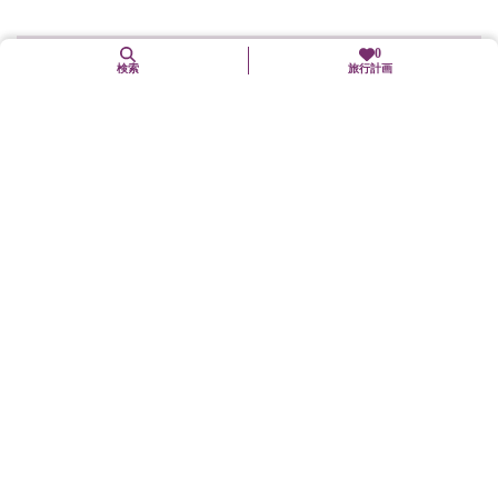
0
検索
旅行計画
1. 17（日）
楊枝浄水供（楊枝のお加持）
東山区
年中行事(「まつり」も含む)
〈楊枝のお加持〉境内が無料開放され参拝者には、妙法院門跡門
主をはじめ高僧より、楊枝(やなぎの枝)で浄水をそそいで一...