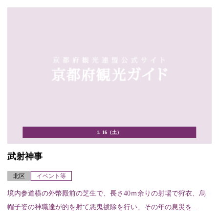
1. 16（土）
武射神事
北区
イベント等
境内参道横の外幣殿前の芝生で、長さ40ｍ余りの射場で狩衣、烏
帽子姿の神職達が的を射て悪鬼祓除を行い、その年の息災を...