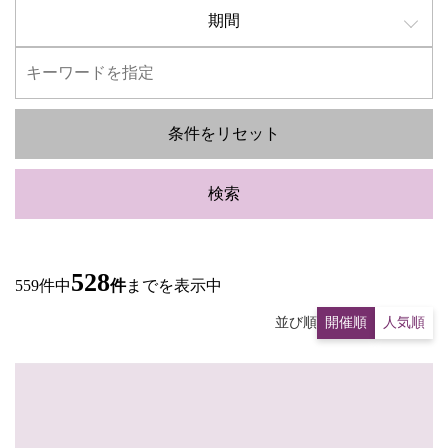
期間
条件をリセット
検索
528
559件中
件
までを表示中
並び順
開催順
人気順