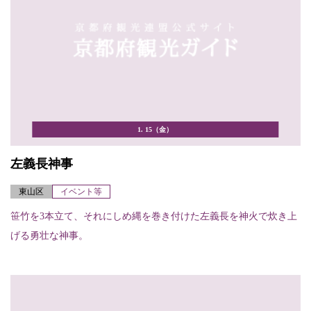
1. 15（金）
左義長神事
東山区
イベント等
笹竹を3本立て、それにしめ縄を巻き付けた左義長を神火で炊き上
げる勇壮な神事。