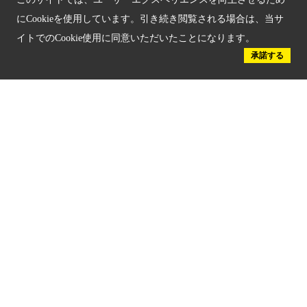
京都観光チャレンジ事業成果集
にCookieを使用しています。引き続き閲覧される場合は、当サ
イトでのCookie使用に同意いただいたことになります。
Global Web Site
承諾する
京都府文化観光大使
公益社団法人
京都府観光連盟
〒602-8570
京都市上京区下立売通新町西入薮ノ内町
府庁2号館3階
TEL：075-411-9990
FAX：075-411-9993
© 2023 Kyoto Tourism Federation.