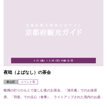
1. 15（金）～ 2. 28（日）の金･土･日
夜咄（よばなし）の茶会
東山区
イベント等
蝋燭の灯りのもとで楽しむ夜のお茶会。「湖月庵」でのお抹茶
席、「羽柴」での点心（食事）、ライトアップされた境内のお庭...