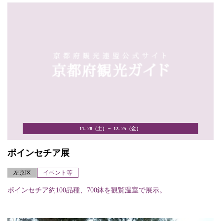
11. 28（土）～ 12. 25（金）
ポインセチア展
左京区
イベント等
ポインセチア約100品種、700鉢を観覧温室で展示。