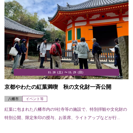
11. 28（土）〜 11. 29（日）
京都やわたの紅葉満喫 秋の文化財一斉公開
八幡市
イベント等
紅葉に包まれた八幡市内の9社寺等の施設で、特別拝観や文化財の
特別公開、限定朱印の授与、お茶席、ライトアップなどが行...