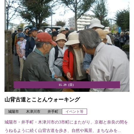
11. 29（日）
山背古道とことんウォーキング
城陽市
木津川市
井手町
イベント等
城陽市・井手町・木津川市の3市町にまたがり、京都と奈良の間を
うねるように続く山背古道を歩き、自然や風景、まちなみを...