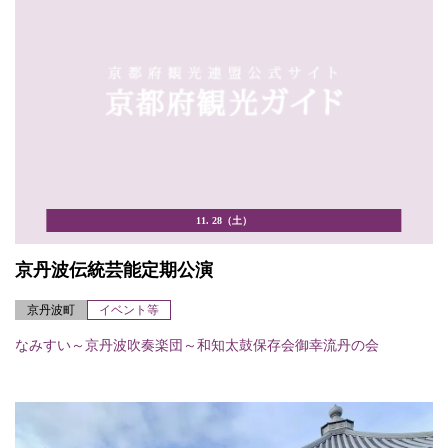
11. 28（土）
京丹波伝統芸能定期公演
京丹波町
イベント等
なみすい～京丹波吹奏楽団～和知太鼓保存会御幸流丹の会