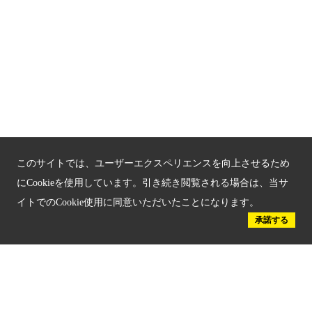
京都府認証 安心のお宿
京都人材育成コンテンツ
京都観光チャレンジ事業成果集
Global Web Site
京都府文化観光大使
このサイトでは、ユーザーエクスペリエンスを向上させるため
にCookieを使用しています。引き続き閲覧される場合は、当サ
イトでのCookie使用に同意いただいたことになります。
承諾する
公益社団法人
京都府観光連盟
〒602-8570
京都市上京区下立売通新町西入薮ノ内町
府庁2号館3階
TEL：075-411-9990
FAX：075-411-9993