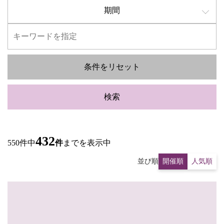
期間
条件をリセット
検索
432
550件中
件
までを表示中
並び順
開催順
人気順