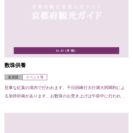
11. 23（月･祝）
数珠供養
左京区
イベント等
見事な紅葉の境内で行われます。千日回峰行大行満大阿闍利によ
る加持祈祷があります。お数珠のお焚き上げは午前中に行われま
す。