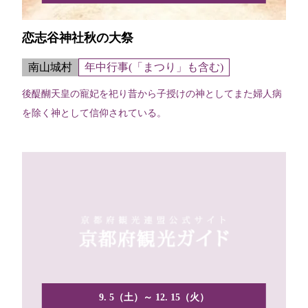
恋志谷神社秋の大祭
南山城村
年中行事(「まつり」も含む)
後醍醐天皇の寵妃を祀り昔から子授けの神としてまた婦人病
を除く神として信仰されている。
9. 5（土）～ 12. 15（火）