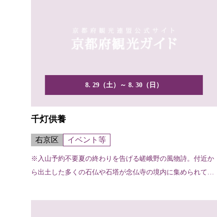
8. 29（土）～ 8. 30（日）
千灯供養
右京区
イベント等
※入山予約不要夏の終わりを告げる嵯峨野の風物詩。付近か
ら出土した多くの石仏や石塔が念仏寺の境内に集められてお
り、そ...