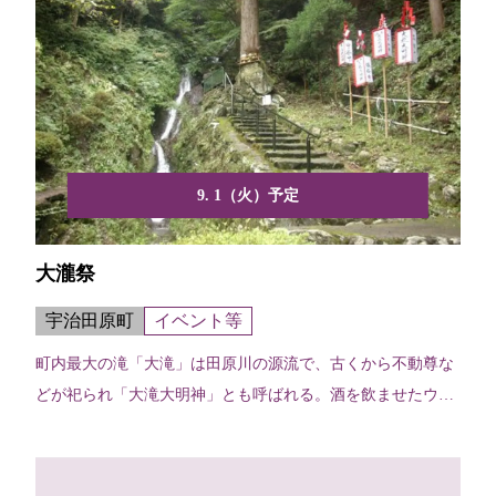
9. 1（火）予定
大瀧祭
宇治田原町
イベント等
町内最大の滝「大滝」は田原川の源流で、古くから不動尊な
どが祀られ「大滝大明神」とも呼ばれる。酒を飲ませたウナ
ギを3...