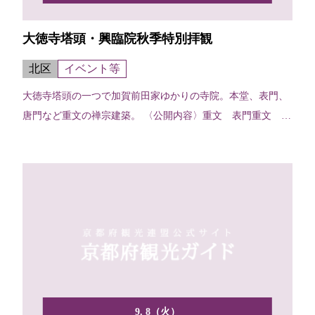
大徳寺塔頭・興臨院秋季特別拝観
北区
イベント等
大徳寺塔頭の一つで加賀前田家ゆかりの寺院。本堂、表門、
唐門など重文の禅宗建築。 〈公開内容〉重文 表門重文 本
堂方...
9. 8（火）