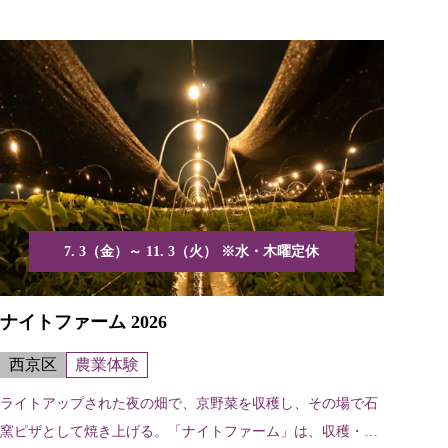
7. 3（金）～ 11. 3（火） ※水・木曜定休
ナイトファーム 2026
西京区
農業体験
ライトアップされた夜の畑で、京野菜を収穫し、その場で石
窯ピザとして焼き上げる。「ナイトファーム」は、収穫・料