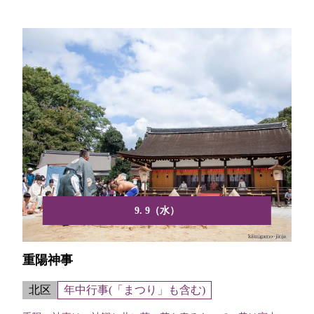
9. 9（水）
重陽神事
北区
年中行事(「まつり」も含む)