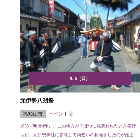
9. 6（日）
元伊勢八朔祭
福知山市
イベント等
1658（明暦4年）、この地方が干ばつに見舞われたとき奉行
らが、元伊勢神社に参篭して雨乞いの祈願をしたのが始ま