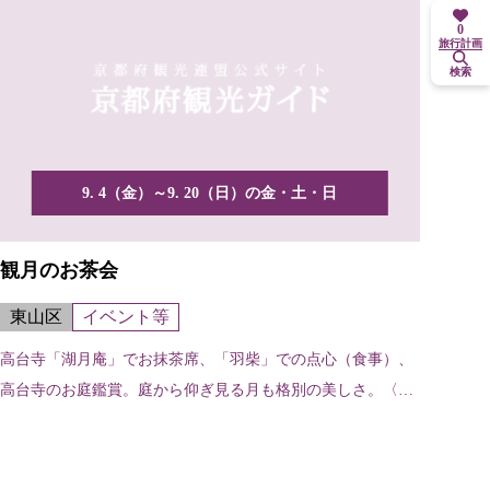
0
旅行計画
検索
9. 4（金）～9. 20（日）の金・土・日
観月のお茶会
東山区
イベント等
高台寺「湖月庵」でお抹茶席、「羽柴」での点心（食事）、
高台寺のお庭鑑賞。庭から仰ぎ見る月も格別の美しさ。〈所
要時間...