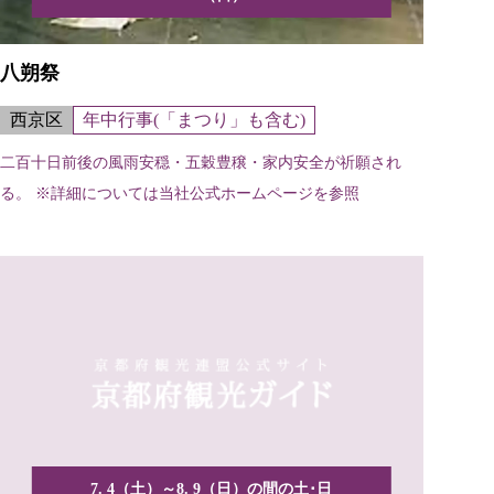
八朔祭
西京区
年中行事(「まつり」も含む)
二百十日前後の風雨安穏・五穀豊穣・家内安全が祈願され
る。 ※詳細については当社公式ホームページを参照
7. 4（土）～8. 9（日）の間の土･日