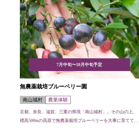
7月中旬〜10月中旬予定
無農薬栽培ブルーベリー園
南山城村
農業体験
京都、奈良、滋賀、三重の県境「南山城村」。その山の上、
標高500mの高原で無農薬栽培ブルーベリーを大事に育ててい
ます。