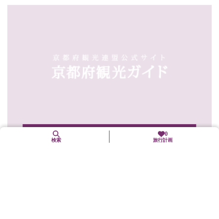
1. 2（土）〜 1. 4（月）
0
検索
旅行計画
筆始祭・天満書
上京区
年中行事(「まつり」も含む)
御祭神の菅原道真公は名筆としても知られ、書道の上達を願って
の書き初めが4日まで行われます。(10時～16時)出品料...