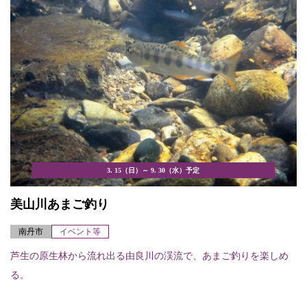
3. 15（日）～ 9. 30（水）予定
美山川あまご釣り
南丹市
イベント等
芦生の原生林から流れ出る由良川の渓流で、あまご釣りを楽しめ
る。