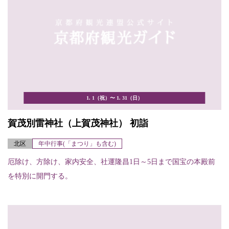
1. 1（祝）〜 1. 31（日）
賀茂別雷神社（上賀茂神社） 初詣
北区
年中行事(「まつり」も含む)
厄除け、方除け、家内安全、社運隆昌1日～5日まで国宝の本殿前
を特別に開門する。