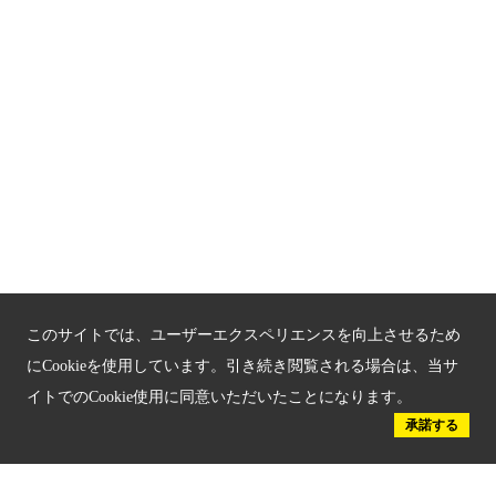
関連サイト
京都「文化」観光
京都戦乱のきずな
新しい京都観光を動画で紹介
京都府認証 優良住宅宿泊施設
京都府認証 安心のお宿
京都人材育成コンテンツ
このサイトでは、ユーザーエクスペリエンスを向上させるため
京都観光チャレンジ事業成果集
にCookieを使用しています。引き続き閲覧される場合は、当サ
イトでのCookie使用に同意いただいたことになります。
Global Web Site
承諾する
京都府文化観光大使