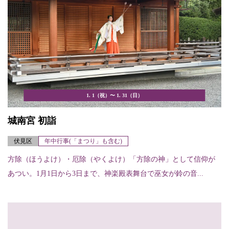
1. 1（祝）〜 1. 31（日）
城南宮 初詣
伏見区
年中行事(「まつり」も含む)
方除（ほうよけ）・厄除（やくよけ）「方除の神」として信仰が
あつい。1月1日から3日まで、神楽殿表舞台で巫女が鈴の音...