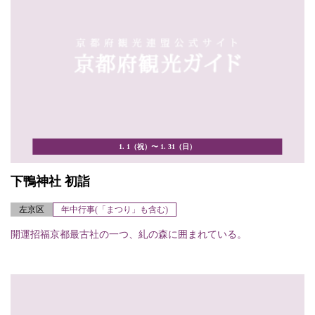
1. 1（祝）〜 1. 31（日）
下鴨神社 初詣
左京区
年中行事(「まつり」も含む)
開運招福京都最古社の一つ、糺の森に囲まれている。