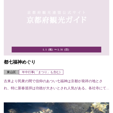
1. 1（祝）〜 1. 31（日）
都七福神めぐり
東山区
年中行事(「まつり」も含む)
古来より民衆の間で信仰のあつい七福神は京都が発祥の地とさ
れ、特に新春巡拝は功徳が大きいとされ人気がある。各社寺にて...