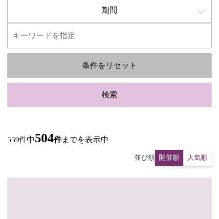
期間
条件をリセット
検索
504
559件中
件
までを表示中
並び順
開催順
人気順