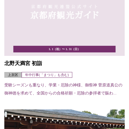
1. 1（祝）〜 1. 31（日）
北野天満宮 初詣
上京区
年中行事(「まつり」も含む)
受験シーズンも重なり、学業・厄除の神様、御祭神 菅原道真公の
御神徳を求めて、全国からの合格祈願・厄除の参拝者で賑わ...