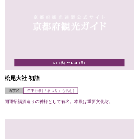
1. 1（祝）〜 1. 31（日）
松尾大社 初詣
西京区
年中行事(「まつり」も含む)
開運招福酒造りの神様として有名。本殿は重要文化財。