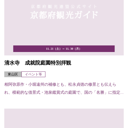
11. 21（土）～ 11. 30（月）
清水寺 成就院庭園特別拝観
東山区
イベント等
相阿弥原作・小堀遠州の補修とも、松永貞徳の修景とも伝えら
れ、模範的な借景式・池泉鑑賞式の庭園で、国の「名勝」に指定...