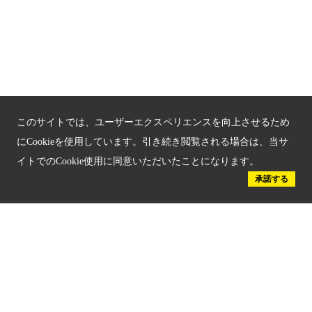
京都府認証 優良住宅宿泊施設
京都府認証 安心のお宿
京都人材育成コンテンツ
京都観光チャレンジ事業成果集
このサイトでは、ユーザーエクスペリエンスを向上させるため
Global Web Site
にCookieを使用しています。引き続き閲覧される場合は、当サ
イトでのCookie使用に同意いただいたことになります。
京都府文化観光大使
承諾する
公益社団法人
京都府観光連盟
〒602-8570
京都市上京区下立売通新町西入薮ノ内町
府庁2号館3階