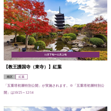
11月下旬〜12月上旬
【教王護国寺（東寺）】紅葉
南区
紅葉
「五重塔初層特別公開」が実施されます。※「五重塔初層特別公
開」は10/25～12/14