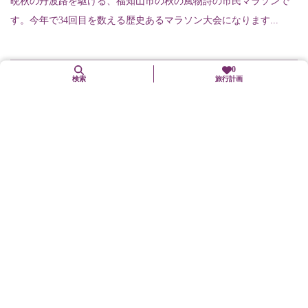
晩秋の丹波路を駆ける、福知山市の秋の風物詩の市民マラソンで
す。今年で34回目を数える歴史あるマラソン大会になります...
0
検索
旅行計画
11. 22（日）予定
里山ウォーク（高雄山から片原山を巡る）
城陽市
イベント等