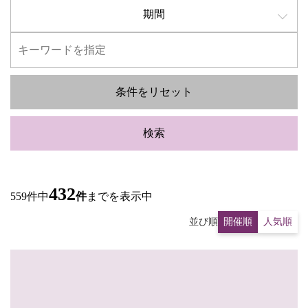
期間
条件をリセット
検索
432
559件中
件
までを表示中
並び順
開催順
人気順