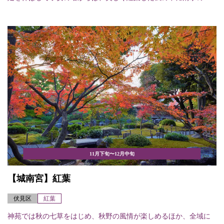
11月下旬〜12月中旬
【城南宮】紅葉
伏見区
紅葉
神苑では秋の七草をはじめ、秋野の風情が楽しめるほか、全域に