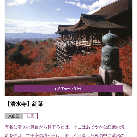
11月下旬〜12月上旬
【清水寺】紅葉
東山区
紅葉
有名な清水の舞台から見下ろせば、そこはあでやかな紅葉の海。
足を伸ばして子安の塔からは、美しく紅葉した楓の中に清水の...