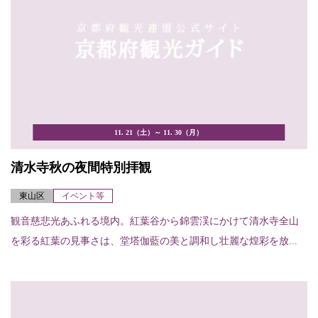
11. 21（土）～ 11. 30（月）
清水寺秋の夜間特別拝観
東山区
イベント等
観音慈悲光あふれる境内。紅葉谷から錦雲渓にかけて清水寺全山
を彩る紅葉の見事さは、堂塔伽藍の美と調和し壮麗な煌彩を放...