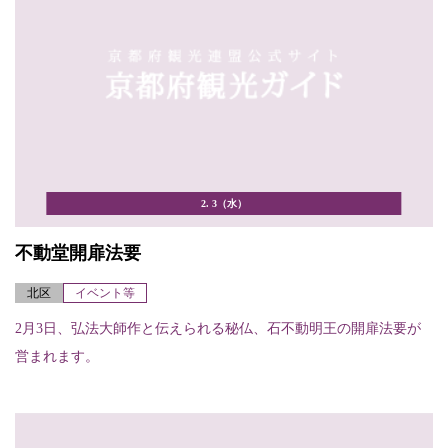
2. 3（水）
不動堂開扉法要
北区
イベント等
2月3日、弘法大師作と伝えられる秘仏、石不動明王の開扉法要が
営まれます。