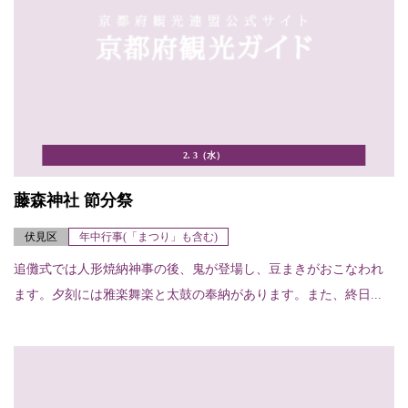
2. 3（水）
藤森神社 節分祭
伏見区
年中行事(「まつり」も含む)
追儺式では人形焼納神事の後、鬼が登場し、豆まきがおこなわれ
ます。夕刻には雅楽舞楽と太鼓の奉納があります。また、終日...