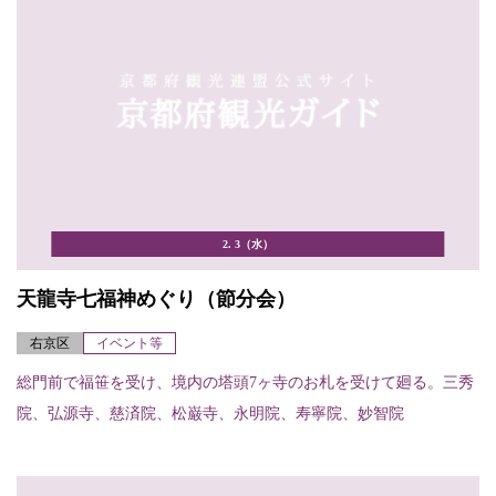
2. 3（水）
天龍寺七福神めぐり（節分会）
右京区
イベント等
総門前で福笹を受け、境内の塔頭7ヶ寺のお札を受けて廻る。三秀
院、弘源寺、慈済院、松巌寺、永明院、寿寧院、妙智院