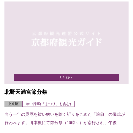
2. 3（水）
北野天満宮節分祭
上京区
年中行事(「まつり」も含む)
向う一年の災厄を祓い病いを除く祈りをこめた「追儺」の儀式が
行われます。御本殿にて節分祭（10時～）が斎行され、午後...