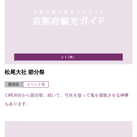
2. 3（水）
松尾大社 節分祭
西京区
イベント等
13時30分から節分祭。続いて、弓矢を放って鬼を退散させる神事
もあります。