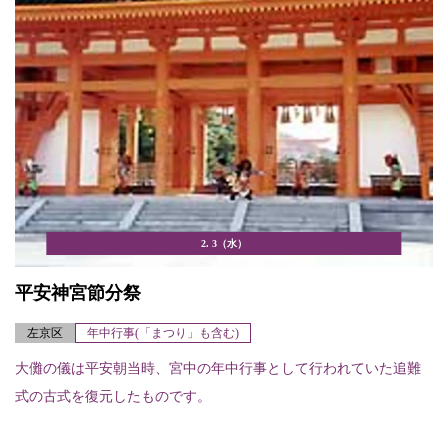
2. 3（水）
平安神宮節分祭
左京区
年中行事(「まつり」も含む)
大儺の儀は平安朝当時、宮中の年中行事として行われていた追難
式の古式を復元したものです。