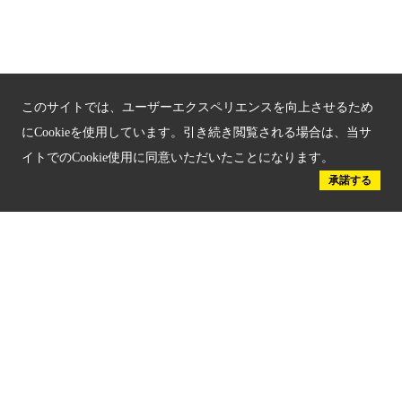
京都人材育成コンテンツ
京都観光チャレンジ事業成果集
このサイトでは、ユーザーエクスペリエンスを向上させるため
Global Web Site
にCookieを使用しています。引き続き閲覧される場合は、当サ
イトでのCookie使用に同意いただいたことになります。
京都府文化観光大使
承諾する
公益社団法人
京都府観光連盟
〒602-8570
京都市上京区下立売通新町西入薮ノ内町
府庁2号館3階
TEL：075-411-9990
FAX：075-411-9993