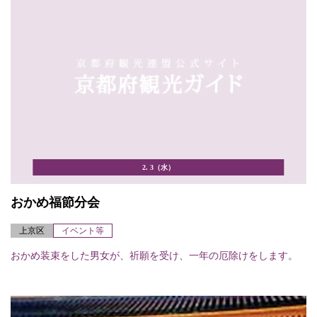
2. 3（水）
おかめ福節分会
上京区
イベント等
おかめ装束をした男女が、祈願を受け、一年の厄除けをします。