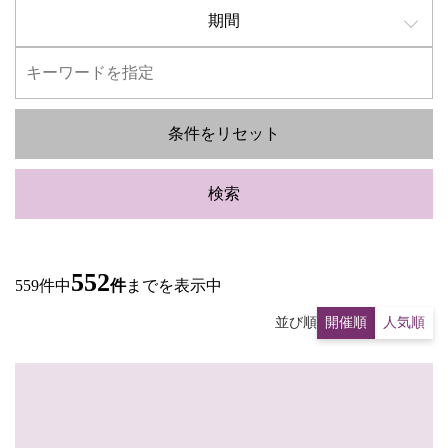
期間
条件をリセット
検索
552
559件中
件
までを表示中
並び順
開催順
人気順