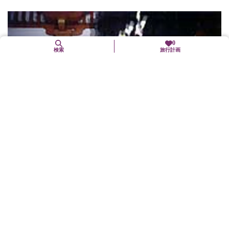
0
検索
旅行計画
2. 3（水）
六波羅蜜寺節分会
東山区
年中行事(「まつり」も含む)
14時50分～ 第1回福豆まき15時～ 中堂寺六斎会の古式による追
儺式15時20分～ 第2回福豆まき