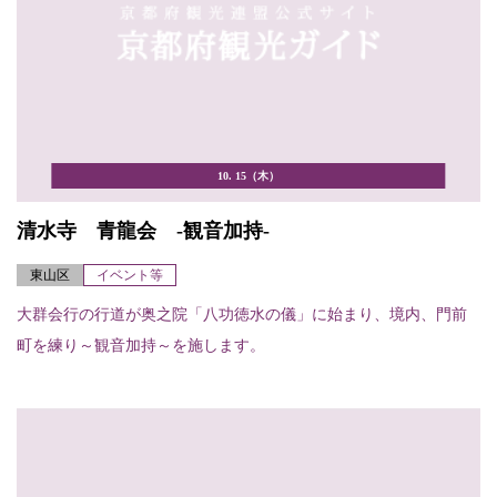
10. 15（木）
清水寺 青龍会 -観音加持-
東山区
イベント等
大群会行の行道が奥之院「八功徳水の儀」に始まり、境内、門前
町を練り～観音加持～を施します。