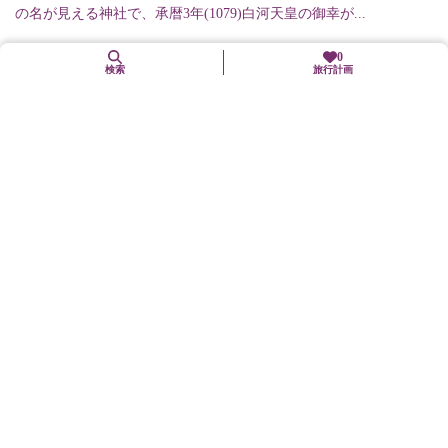
の名が見える神社で、承暦3年(1079)白河天皇の御幸が...
0
検索
旅行計画
10. 17（土）～ 11. 23（月・祝）
綾部バラ園 秋のバラまつり
綾部市
イベント等