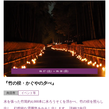
10. 17（土）～ 10. 18（日）
『竹の径・かぐやの夕べ』
向日市
イベント等
水を張った竹筒約4,000本に水ろうそくを浮かべ、竹の径を照らし
出し、幻想的な雰囲気をかもし出します。 詳細は向日...