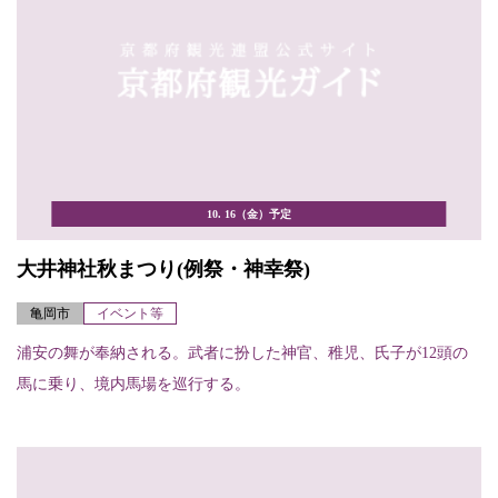
10. 16（金）予定
大井神社秋まつり(例祭・神幸祭)
亀岡市
イベント等
浦安の舞が奉納される。武者に扮した神官、稚児、氏子が12頭の
馬に乗り、境内馬場を巡行する。