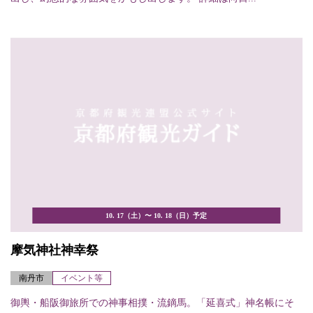
10. 17（土）〜 10. 18（日）予定
摩気神社神幸祭
南丹市
イベント等
御輿・船阪御旅所での神事相撲・流鏑馬。「延喜式」神名帳にそ