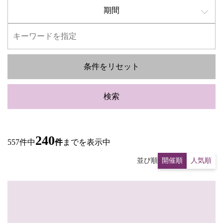
期間
条件をリセット
検索
240
557件中
件
までを表示中
並び順
開催順
人気順