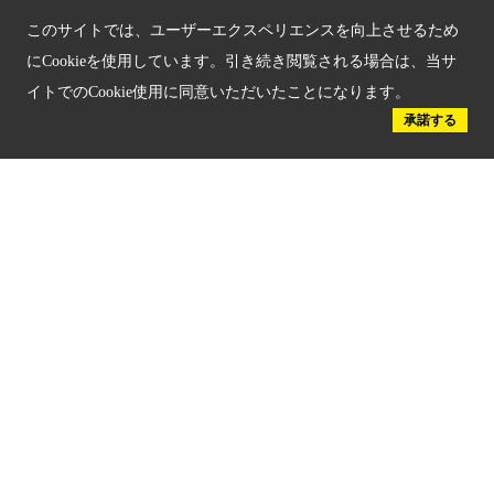
このサイトでは、ユーザーエクスペリエンスを向上させるため
京都人材育成コンテンツ
にCookieを使用しています。引き続き閲覧される場合は、当サ
イトでのCookie使用に同意いただいたことになります。
京都観光チャレンジ事業成果集
承諾する
Global Web Site
京都府文化観光大使
公益社団法人
京都府観光連盟
〒602-8570
京都市上京区下立売通新町西入薮ノ内町
府庁2号館3階
TEL：075-411-9990
FAX：075-411-9993