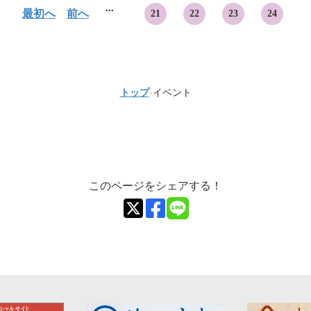
...
最初へ
前へ
21
22
23
24
トップ
›
イベント
このページをシェアする！