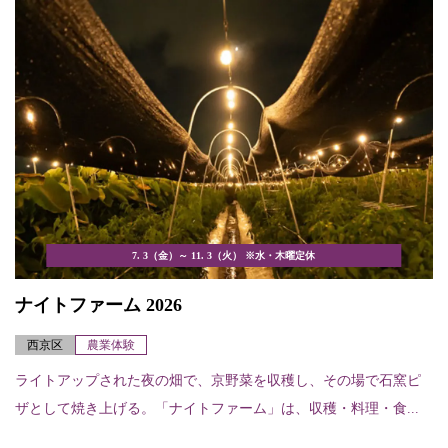
7. 3（金）～ 11. 3（火） ※水・木曜定休
ナイトファーム 2026
西京区
農業体験
ライトアップされた夜の畑で、京野菜を収穫し、その場で石窯ピ
ザとして焼き上げる。「ナイトファーム」は、収穫・料理・食...