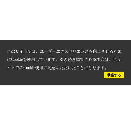
京都戦乱のきずな
新しい京都観光を動画で紹介
京都府認証 優良住宅宿泊施設
このサイトでは、ユーザーエクスペリエンスを向上させるため
京都府認証 安心のお宿
にCookieを使用しています。引き続き閲覧される場合は、当サ
京都人材育成コンテンツ
イトでのCookie使用に同意いただいたことになります。
承諾する
京都観光チャレンジ事業成果集
Global Web Site
京都府文化観光大使