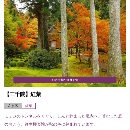
11月中旬〜11月下旬
【三千院】紅葉
左京区
紅葉
モミジのトンネルをくぐり、しんと静まった境内へ。苔むした庭
の向こう、往生極楽院が秋の色に包まれています。