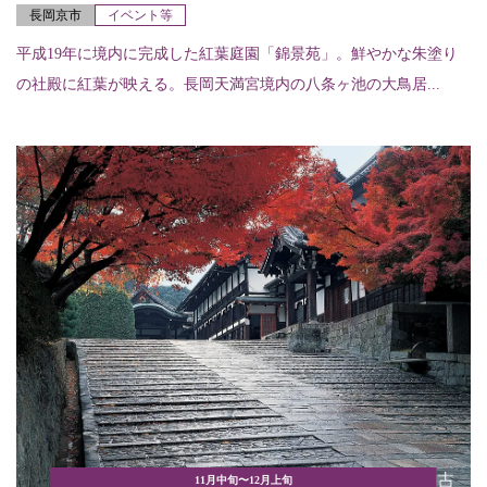
長岡京市
イベント等
平成19年に境内に完成した紅葉庭園「錦景苑」。鮮やかな朱塗り
の社殿に紅葉が映える。長岡天満宮境内の八条ヶ池の大鳥居...
11月中旬〜12月上旬