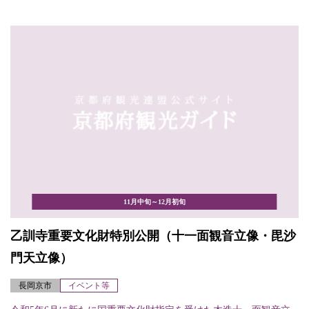
11月中旬～12月初旬
乙訓寺重要文化財特別公開（十一面観音立像・毘沙
門天立像）
長岡京市
イベント等