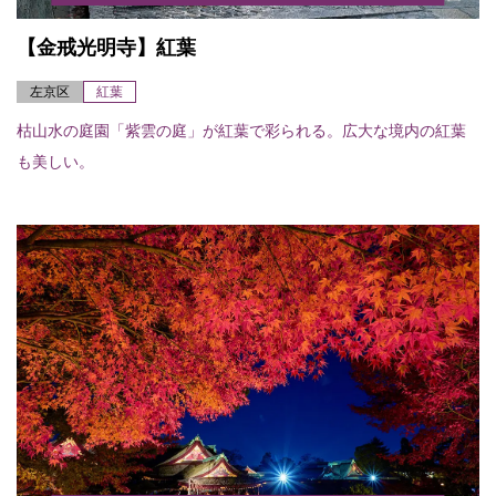
【金戒光明寺】紅葉
左京区
紅葉
枯山水の庭園「紫雲の庭」が紅葉で彩られる。広大な境内の紅葉
も美しい。