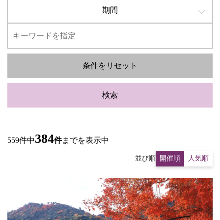
期間
条件をリセット
検索
384
559件中
件
までを表示中
並び順
開催順
人気順