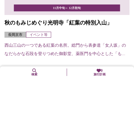
11月中旬～ 12月初旬
秋のもみじめぐり光明寺「紅葉の特別入山」
長岡京市
イベント等
西山三山の一つである紅葉の名所。総門から表参道「女人坂」の
なだらかな石段を登りつめた御影堂、薬医門を中心とした「も...
0
検索
旅行計画