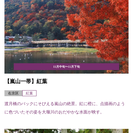
11月中旬〜11月下旬
【嵐山一帯】紅葉
右京区
紅葉
渡月橋のバックにそびえる嵐山の絶景。紅に橙に、点描画のよう
に色づいたその姿を大堰川のおだやかな水面が映す。