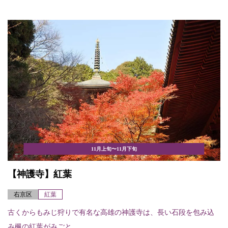
11月上旬〜11月下旬
【神護寺】紅葉
右京区
紅葉
古くからもみじ狩りで有名な高雄の神護寺は、長い石段を包み込
み楓の紅葉がみごと。