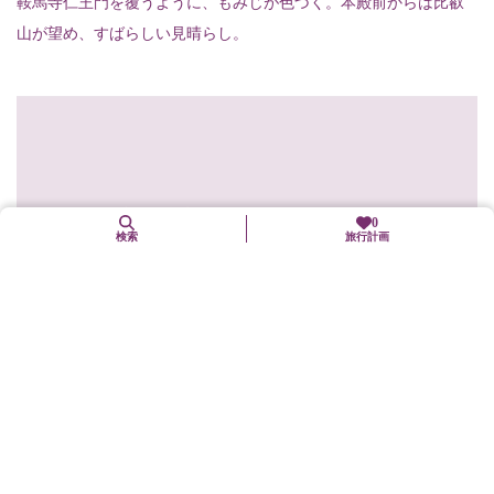
鞍馬寺仁王門を覆うように、もみじが色づく。本殿前からは比叡
山が望め、すばらしい見晴らし。
0
検索
旅行計画
11月上旬〜12月上旬
【梅宮大社】紅葉
右京区
紅葉