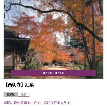
11月上旬〜11月下旬
【西明寺】紅葉
右京区
紅葉
槙尾の鐘の音鳴る山寺で、閑静な紅葉を見る。