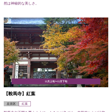
然は神秘的な美しさ。
11月上旬〜11月下旬
【鞍馬寺】紅葉
左京区
紅葉