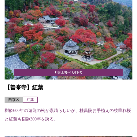
11月上旬〜11月下旬
【善峯寺】紅葉
西京区
紅葉
樹齢600年の遊龍の松が素晴らしいが、桂昌院お手植えの枝垂れ桜
と紅葉も樹齢300年を誇る。