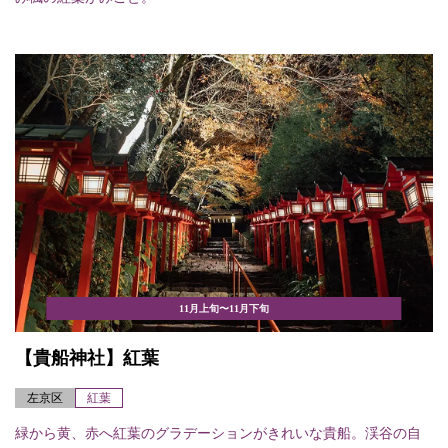
11月上旬〜11月下旬
【貴船神社】紅葉
左京区
紅葉
緑から黄、赤へ紅葉のグラデーションがきれいな貴船。渓谷の自