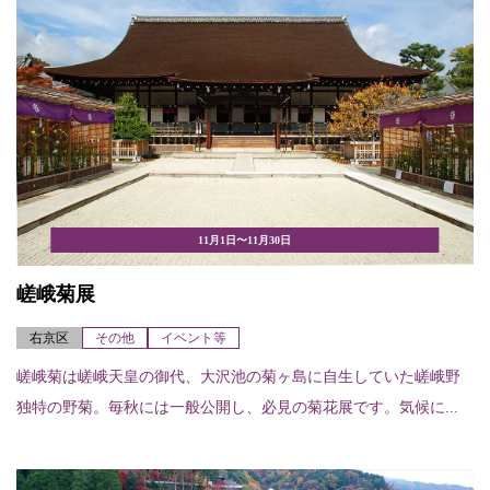
11月1日〜11月30日
嵯峨菊展
右京区
その他
イベント等
嵯峨菊は嵯峨天皇の御代、大沢池の菊ヶ島に自生していた嵯峨野
独特の野菊。毎秋には一般公開し、必見の菊花展です。気候に...