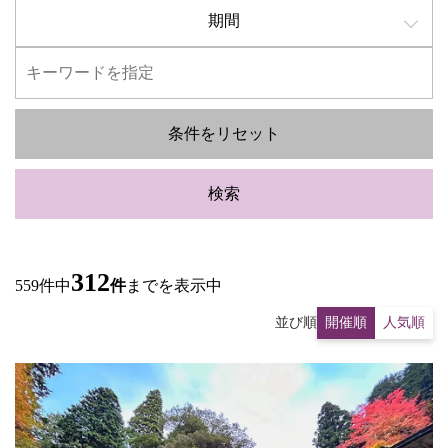
期間
条件をリセット
検索
312
559件中
件
までを表示中
並び順
開催順
人気順