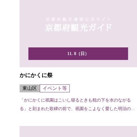
11. 8（日）
かにかくに祭
東山区
イベント等
「かにかくに祇園はこいし寝るときも枕の下を水のながる
る」と刻まれた歌碑の前で、祇園をこよなく愛した明治の歌
人・吉井...