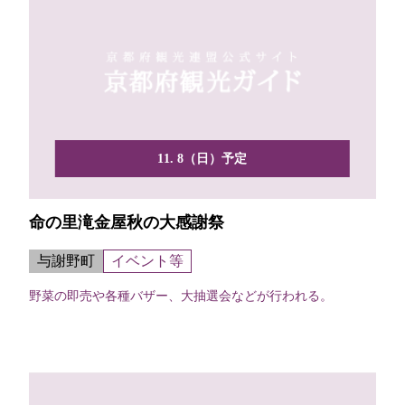
11. 8（日）予定
命の里滝金屋秋の大感謝祭
与謝野町
イベント等
野菜の即売や各種バザー、大抽選会などが行われる。