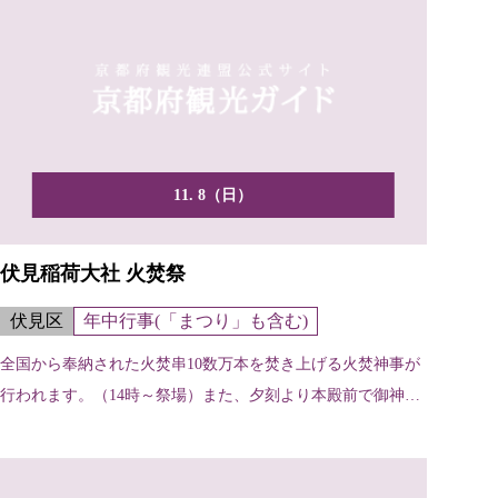
11. 8（日）
伏見稲荷大社 火焚祭
伏見区
年中行事(「まつり」も含む)
全国から奉納された火焚串10数万本を焚き上げる火焚神事が
行われます。（14時～祭場）また、夕刻より本殿前で御神楽
が...