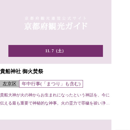
11. 7（土）
貴船神社 御火焚祭
左京区
年中行事(「まつり」も含む)
貴船大神が火の神からお生まれになったという神話を、今に
伝える最も重要で神秘的な神事。火の霊力で罪穢を祓い浄め
る「祓...