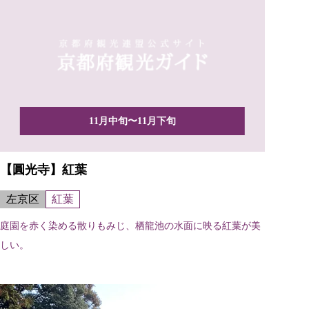
11月中旬〜11月下旬
【圓光寺】紅葉
左京区
紅葉
庭園を赤く染める散りもみじ、栖龍池の水面に映る紅葉が美
しい。