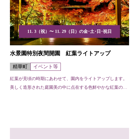
11. 3（祝）〜 11. 29（日）の金･土･日･祝日
水景園特別夜間開園 紅葉ライトアップ
精華町
イベント等
紅葉が見頃の時期にあわせて、園内をライトアップします。
美しく造形された庭園美の中に点在する色鮮やかな紅葉の鑑
賞をお...