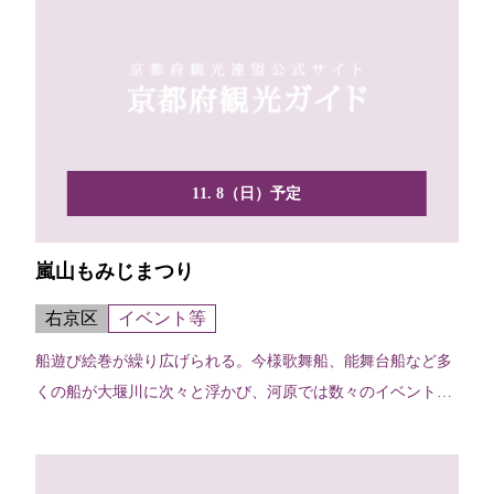
11. 8（日）予定
嵐山もみじまつり
右京区
イベント等
船遊び絵巻が繰り広げられる。今様歌舞船、能舞台船など多
くの船が大堰川に次々と浮かび、河原では数々のイベントが
催される。