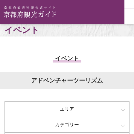
イベント
イベント
アドベンチャーツーリズム
エリア
カテゴリー