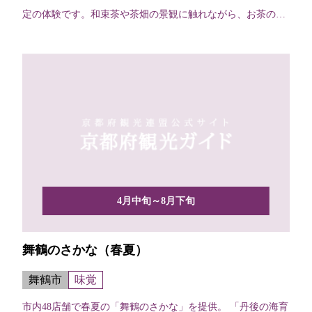
定の体験です。和束茶や茶畑の景観に触れながら、お茶の産
地なら...
4月中旬～8月下旬
舞鶴のさかな（春夏）
舞鶴市
味覚
市内48店舗で春夏の「舞鶴のさかな」を提供。 「丹後の海育