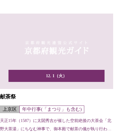
12. 1（火）
献茶祭
上京区
年中行事(「まつり」も含む)
天正15年（1587）に太閤秀吉が催した空前絶後の大茶会「北
野大茶湯」にちなむ神事で、御本殿で献茶の儀が執り行われ