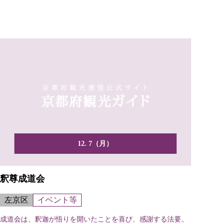
ます。
12. 7（月）
釈尊成道会
左京区
イベント等
成道会は、釈迦が悟りを開いたことを喜び、感謝する法要。