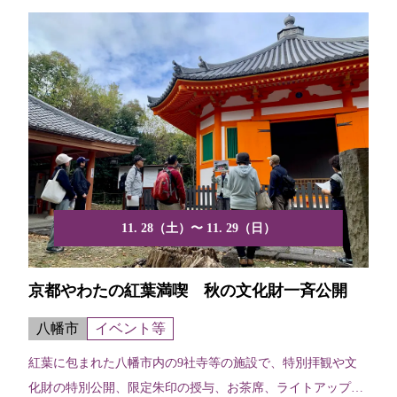
11. 28（土）〜 11. 29（日）
京都やわたの紅葉満喫 秋の文化財一斉公開
八幡市
イベント等
紅葉に包まれた八幡市内の9社寺等の施設で、特別拝観や文
化財の特別公開、限定朱印の授与、お茶席、ライトアップな