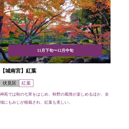
11月下旬〜12月中旬
【城南宮】紅葉
伏見区
紅葉
神苑では秋の七草をはじめ、秋野の風情が楽しめるほか、全
域にもみじが植栽され、紅葉も美しい。