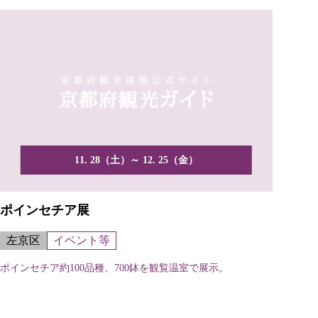
11. 28（土）～ 12. 25（金）
ポインセチア展
左京区
イベント等
ポインセチア約100品種、700鉢を観覧温室で展示。