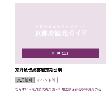
11. 28（土）
京丹波伝統芸能定期公演
京丹波町
イベント等
なみすい～京丹波吹奏楽団～和知太鼓保存会御幸流丹の会