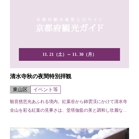
11. 21（土）～ 11. 30（月）
清水寺秋の夜間特別拝観
東山区
イベント等
観音慈悲光あふれる境内。紅葉谷から錦雲渓にかけて清水寺
全山を彩る紅葉の見事さは、堂塔伽藍の美と調和し壮麗な煌
彩を放...