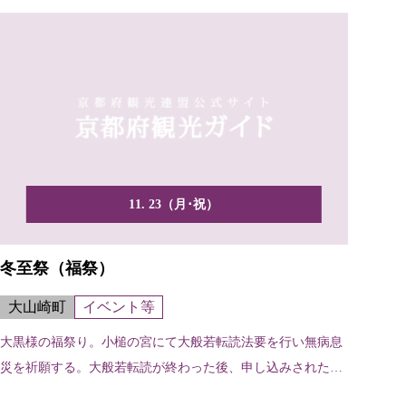
11. 23（月･祝）
冬至祭（福祭）
大山崎町
イベント等
大黒様の福祭り。小槌の宮にて大般若転読法要を行い無病息
災を祈願する。大般若転読が終わった後、申し込みされた方
へ大黒...