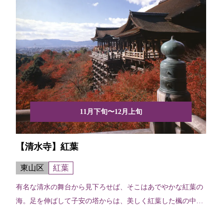
11月下旬〜12月上旬
【清水寺】紅葉
東山区
紅葉
有名な清水の舞台から見下ろせば、そこはあでやかな紅葉の
海。足を伸ばして子安の塔からは、美しく紅葉した楓の中に
清水の...