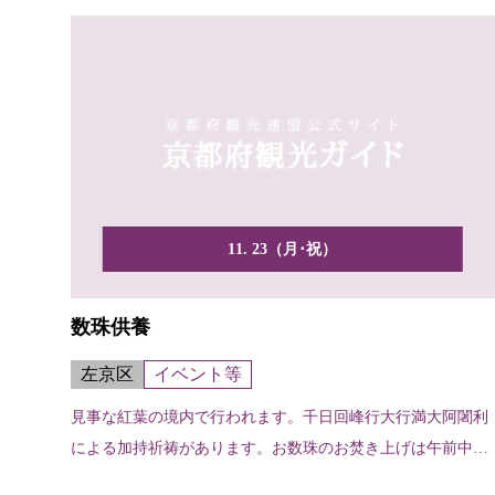
11. 23（月･祝）
数珠供養
左京区
イベント等
見事な紅葉の境内で行われます。千日回峰行大行満大阿闍利
による加持祈祷があります。お数珠のお焚き上げは午前中に
行われます。