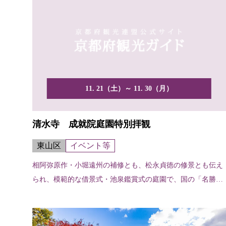
11. 21（土）～ 11. 30（月）
清水寺 成就院庭園特別拝観
東山区
イベント等
相阿弥原作・小堀遠州の補修とも、松永貞徳の修景とも伝え
られ、模範的な借景式・池泉鑑賞式の庭園で、国の「名勝」
に指定...