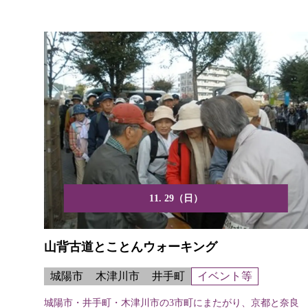
11. 29（日）
山背古道とことんウォーキング
城陽市
木津川市
井手町
イベント等
城陽市・井手町・木津川市の3市町にまたがり、京都と奈良