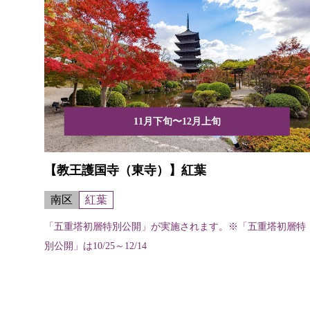
11月下旬〜12月上旬
【教王護国寺（東寺）】紅葉
南区
紅葉
「五重塔初層特別公開」が実施されます。※「五重塔初層特
別公開」は10/25～12/14