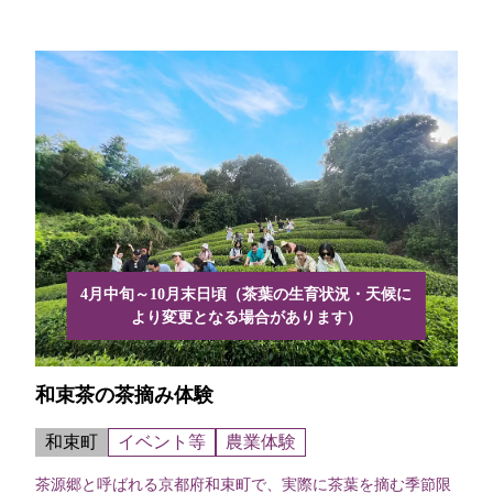
どが行...
4月中旬～10月末日頃（茶葉の生育状況・天候に
より変更となる場合があります）
和束茶の茶摘み体験
和束町
イベント等
農業体験
茶源郷と呼ばれる京都府和束町で、実際に茶葉を摘む季節限