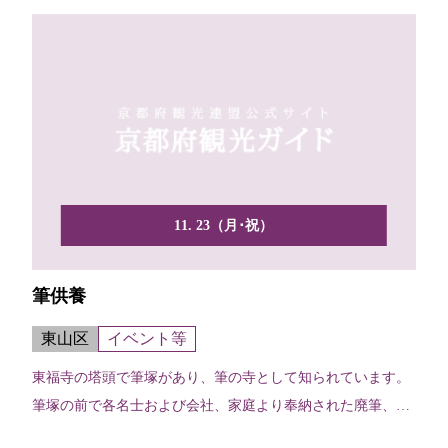
11. 23（月･祝）
筆供養
東山区
イベント等
東福寺の塔頭で筆塚があり、筆の寺として知られています。
筆塚の前で各名士および会社、家庭より奉納された廃筆、ペ
ン、鉛...