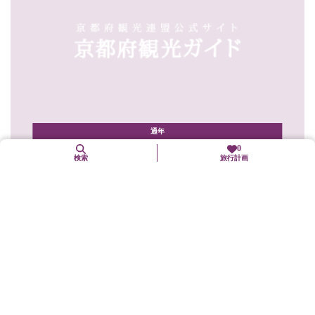
通年
0
検索
旅行計画
るり渓温泉高原BBQ BAKU
南丹市
味覚
日帰りBBQプラン、手ぶらで楽しめる全天候型バーベキュー、大
自然の空気と一緒に味わうアウトドアスポット