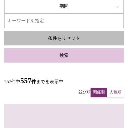
期間
条件をリセット
検索
557
557件中
件
までを表示中
並び順
開催順
人気順