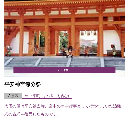
2. 3（水）
平安神宮節分祭
左京区
年中行事(「まつり」も含む)
大儺の儀は平安朝当時、宮中の年中行事として行われていた追難
式の古式を復元したものです。