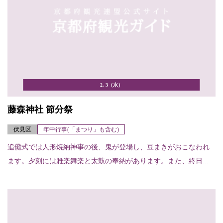
2. 3（水）
藤森神社 節分祭
伏見区
年中行事(「まつり」も含む)
追儺式では人形焼納神事の後、鬼が登場し、豆まきがおこなわれ
ます。夕刻には雅楽舞楽と太鼓の奉納があります。また、終日...