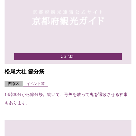
2. 3（水）
松尾大社 節分祭
西京区
イベント等
13時30分から節分祭。続いて、弓矢を放って鬼を退散させる神事
もあります。