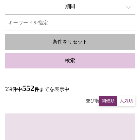
期間
条件をリセット
検索
552
559件中
件
までを表示中
並び順
開催順
人気順