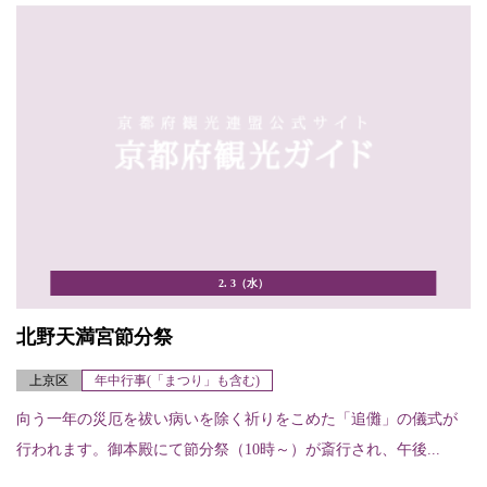
2. 3（水）
北野天満宮節分祭
上京区
年中行事(「まつり」も含む)
向う一年の災厄を祓い病いを除く祈りをこめた「追儺」の儀式が
行われます。御本殿にて節分祭（10時～）が斎行され、午後...