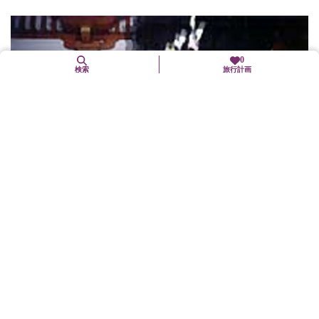
0
検索
旅行計画
2. 3（水）
六波羅蜜寺節分会
東山区
年中行事(「まつり」も含む)
14時50分～ 第1回福豆まき15時～ 中堂寺六斎会の古式による追
儺式15時20分～ 第2回福豆まき