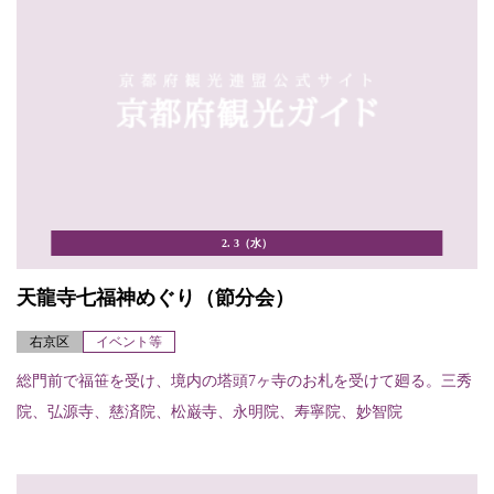
2. 3（水）
天龍寺七福神めぐり（節分会）
右京区
イベント等
総門前で福笹を受け、境内の塔頭7ヶ寺のお札を受けて廻る。三秀
院、弘源寺、慈済院、松巌寺、永明院、寿寧院、妙智院