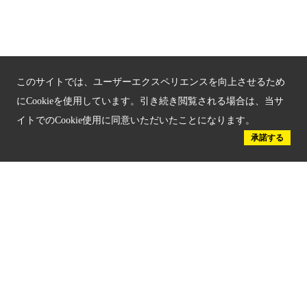
京都人材育成コンテンツ
京都観光チャレンジ事業成果集
このサイトでは、ユーザーエクスペリエンスを向上させるため
Global Web Site
にCookieを使用しています。引き続き閲覧される場合は、当サ
イトでのCookie使用に同意いただいたことになります。
京都府文化観光大使
承諾する
公益社団法人
京都府観光連盟
〒602-8570
京都市上京区下立売通新町西入薮ノ内町
府庁2号館3階
TEL：075-411-9990
FAX：075-411-9993