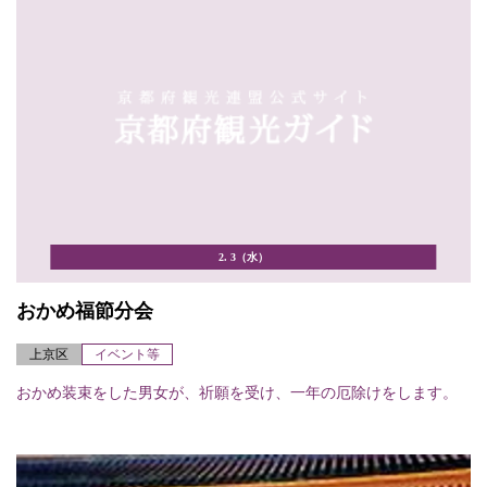
2. 3（水）
おかめ福節分会
上京区
イベント等
おかめ装束をした男女が、祈願を受け、一年の厄除けをします。