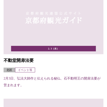
2. 3（水）
不動堂開扉法要
北区
イベント等
2月3日、弘法大師作と伝えられる秘仏、石不動明王の開扉法要が
営まれます。