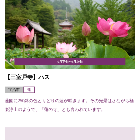
6月下旬〜8月上旬
【三室戸寺】ハス
宇治市
蓮
蓮園に250鉢の色とりどりの蓮が咲きます。その光景はさながら極
楽浄土のようで、「蓮の寺」とも言われています。