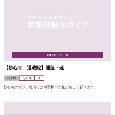
6月下旬～8月上旬
【妙心寺 退蔵院】睡蓮・蓮
右京区
その他
蓮
妙心寺の塔頭。境内には四季折々の花が美しく彩ります。