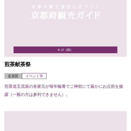
9. 27（日）
煎茶献茶祭
左京区
イベント等
煎茶道五流派の各家元が毎年輪番でご神前にて厳かにお点前を披
露（一般の方は参列できません）。