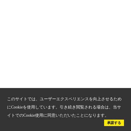
プライバシーポリシー
お問い合わせ
サイトマップ
もうひとつの京都メディアライブラリー（外部サイト）
関連サイト
京都「文化」観光
京都戦乱のきずな
このサイトでは、ユーザーエクスペリエンスを向上させるため
新しい京都観光を動画で紹介
にCookieを使用しています。引き続き閲覧される場合は、当サ
イトでのCookie使用に同意いただいたことになります。
京都府認証 優良住宅宿泊施設
承諾する