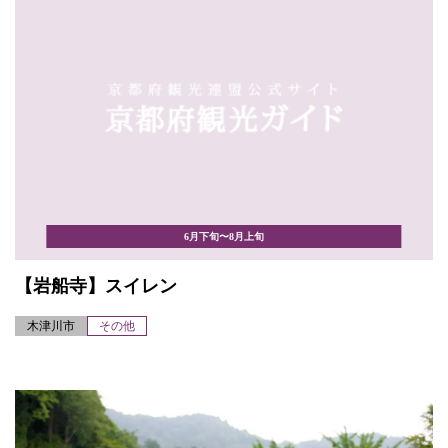
6月下旬〜8月上旬
【岩船寺】スイレン
木津川市
その他