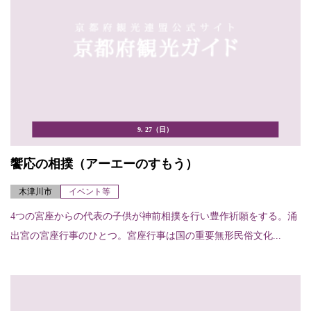
9. 27（日）
饗応の相撲（アーエーのすもう）
木津川市
イベント等
4つの宮座からの代表の子供が神前相撲を行い豊作祈願をする。涌
出宮の宮座行事のひとつ。宮座行事は国の重要無形民俗文化...