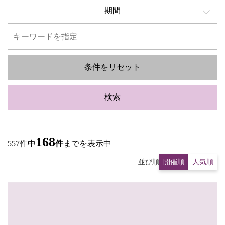
期間
条件をリセット
検索
168
557件中
件
までを表示中
並び順
開催順
人気順