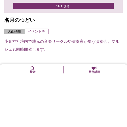
10. 4（日）
名月のつどい
大山崎町
イベント等
小倉神社境内で地元の音楽サークルや演奏家が集う演奏会。マル
シェも同時開催します。
0
検索
旅行計画