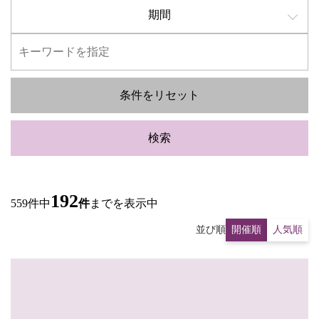
期間
条件をリセット
検索
192
559件中
件
までを表示中
並び順
開催順
人気順