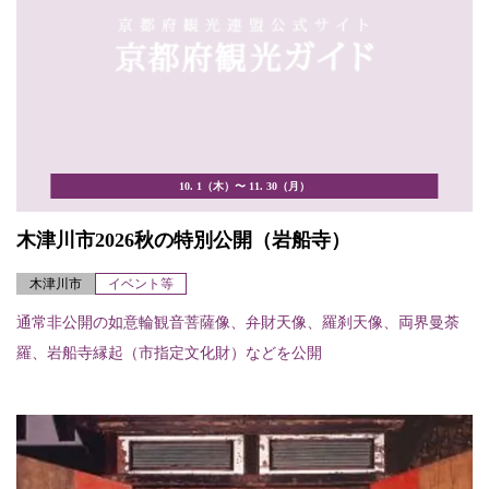
10. 1（木）〜 11. 30（月）
木津川市2026秋の特別公開（岩船寺）
木津川市
イベント等
通常非公開の如意輪観音菩薩像、弁財天像、羅刹天像、両界曼荼
羅、岩船寺縁起（市指定文化財）などを公開