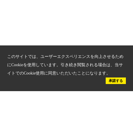
京都人材育成コンテンツ
京都観光チャレンジ事業成果集
Global Web Site
京都府文化観光大使
このサイトでは、ユーザーエクスペリエンスを向上させるため
にCookieを使用しています。引き続き閲覧される場合は、当サ
イトでのCookie使用に同意いただいたことになります。
承諾する
公益社団法人
京都府観光連盟
〒602-8570
京都市上京区下立売通新町西入薮ノ内町
府庁2号館3階
TEL：075-411-9990
FAX：075-411-9993