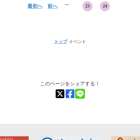
...
最初へ
前へ
23
24
トップ
›
イベント
このページをシェアする！