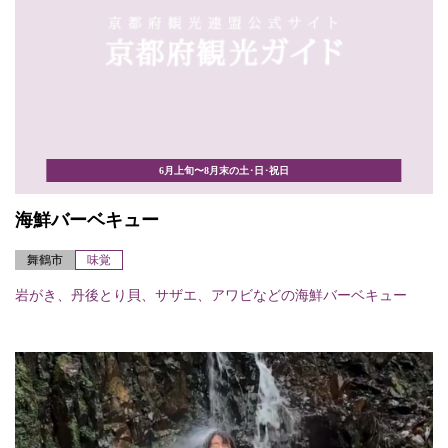
6月上旬〜8月末の土･日･祝日
海鮮バーベキュー
舞鶴市
味覚
岩がき、丹後とり貝、サザエ、アワビなどの海鮮バーベキュー