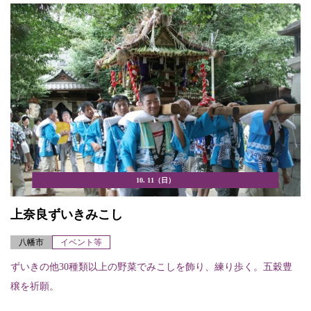
10. 11（日）
上奈良ずいきみこし
八幡市
イベント等
ずいきの他30種類以上の野菜でみこしを飾り、練り歩く。五穀豊
穣を祈願。