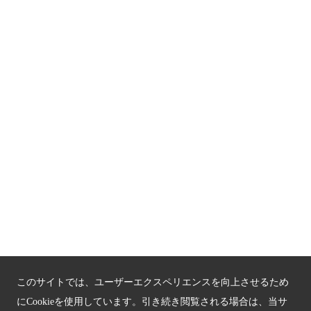
もうひとつの京都メディアライブラリー（外部サイト）
関連サイト
京都「文化」観光
京都戦乱のきずな
新しい京都観光を動画で紹介
京都府認証 優良住宅宿泊施設
京都府認証 安心のお宿
京都人材育成コンテンツ
京都観光チャレンジ事業成果集
このサイトでは、ユーザーエクスペリエンスを向上させるため
Global Web Site
にCookieを使用しています。引き続き閲覧される場合は、当サ