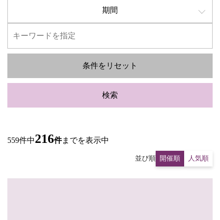
期間
条件をリセット
検索
216
559件中
件
までを表示中
並び順
開催順
人気順