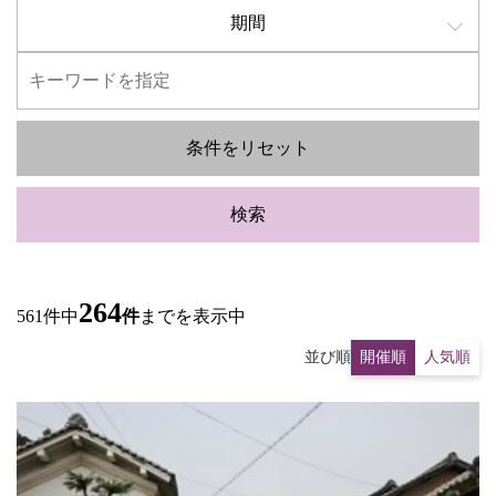
期間
条件をリセット
検索
264
561件中
件
までを表示中
並び順
開催順
人気順