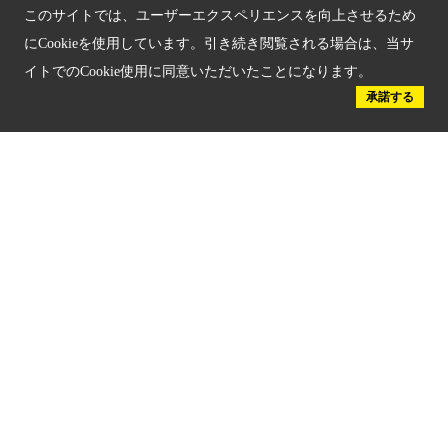
このサイトでは、ユーザーエクスペリエンスを向上させるため
京都観光チャレンジ事業成果集
にCookieを使用しています。引き続き閲覧される場合は、当サ
イトでのCookie使用に同意いただいたことになります。
Global Web Site
承諾する
京都府文化観光大使
公益社団法人
京都府観光連盟
〒602-8570
京都市上京区下立売通新町西入薮ノ内町
府庁2号館3階
TEL：075-411-9990
FAX：075-411-9993
© 2023 Kyoto Tourism Federation.