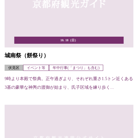
10. 18（日）
城南祭（餅祭り）
伏見区
イベント等
年中行事(「まつり」も含む)
9時より本殿で祭典。正午過ぎより、それぞれ重さ1.5トン近くある
3基の豪華な神輿の渡御が始まり、氏子区域を練り歩く...