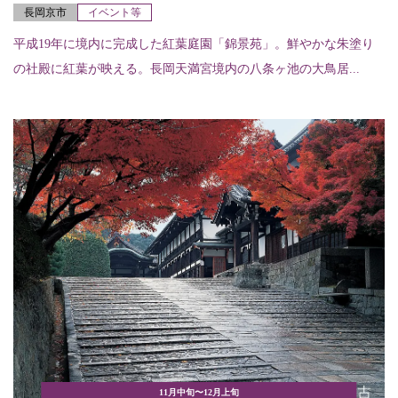
長岡京市
イベント等
平成19年に境内に完成した紅葉庭園「錦景苑」。鮮やかな朱塗り
の社殿に紅葉が映える。長岡天満宮境内の八条ヶ池の大鳥居...
11月中旬〜12月上旬