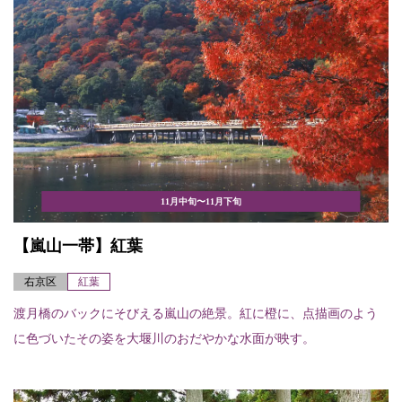
11月中旬〜11月下旬
【嵐山一帯】紅葉
右京区
紅葉
渡月橋のバックにそびえる嵐山の絶景。紅に橙に、点描画のよう
に色づいたその姿を大堰川のおだやかな水面が映す。