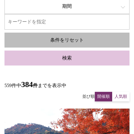
期間
条件をリセット
検索
384
559件中
件
までを表示中
並び順
開催順
人気順