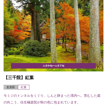
11月中旬〜11月下旬
【三千院】紅葉
左京区
紅葉
モミジのトンネルをくぐり、しんと静まった境内へ。苔むした庭
の向こう、往生極楽院が秋の色に包まれています。