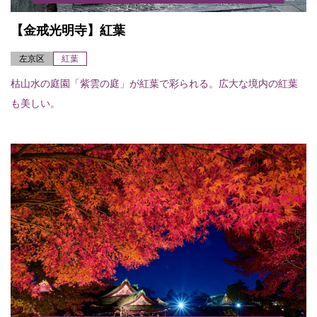
【金戒光明寺】紅葉
左京区
紅葉
枯山水の庭園「紫雲の庭」が紅葉で彩られる。広大な境内の紅葉
も美しい。