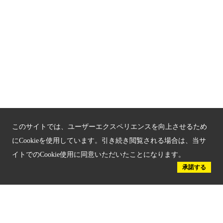
京都戦乱のきずな
新しい京都観光を動画で紹介
京都府認証 優良住宅宿泊施設
京都府認証 安心のお宿
京都人材育成コンテンツ
このサイトでは、ユーザーエクスペリエンスを向上させるため
京都観光チャレンジ事業成果集
にCookieを使用しています。引き続き閲覧される場合は、当サ
イトでのCookie使用に同意いただいたことになります。
Global Web Site
承諾する
京都府文化観光大使