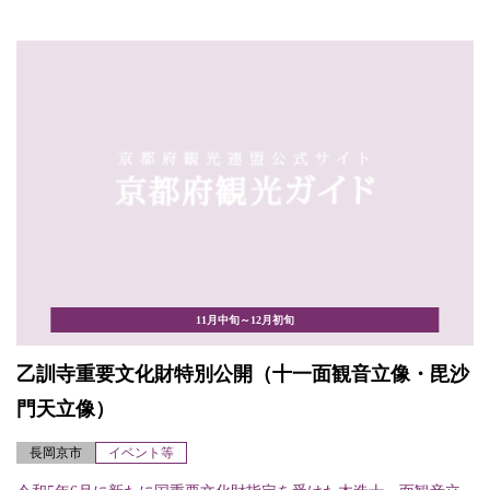
11月中旬～12月初旬
乙訓寺重要文化財特別公開（十一面観音立像・毘沙
門天立像）
長岡京市
イベント等