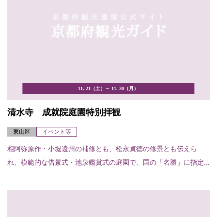
11. 21（土）～ 11. 30（月）
清水寺 成就院庭園特別拝観
東山区
イベント等
相阿弥原作・小堀遠州の補修とも、松永貞徳の修景とも伝えら
れ、模範的な借景式・池泉鑑賞式の庭園で、国の「名勝」に指定...