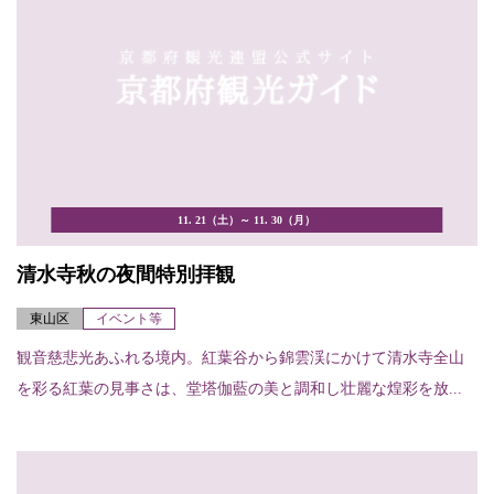
11. 21（土）～ 11. 30（月）
清水寺秋の夜間特別拝観
東山区
イベント等
観音慈悲光あふれる境内。紅葉谷から錦雲渓にかけて清水寺全山
を彩る紅葉の見事さは、堂塔伽藍の美と調和し壮麗な煌彩を放...