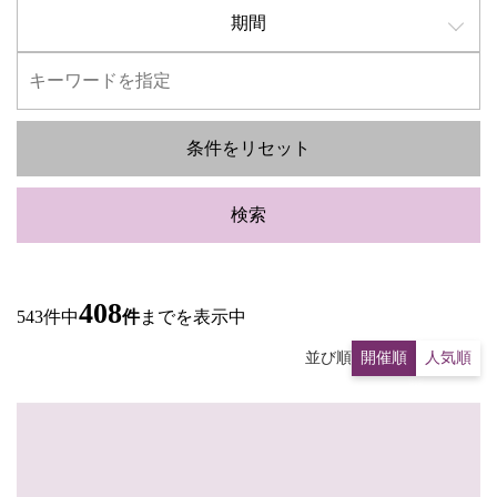
期間
条件をリセット
検索
408
543件中
件
までを表示中
並び順
開催順
人気順