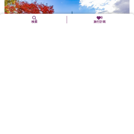
0
検索
旅行計画
11月下旬〜12月上旬
【教王護国寺（東寺）】紅葉
南区
紅葉
「五重塔初層特別公開」が実施されます。※「五重塔初層特別公
開」は10/25～12/14