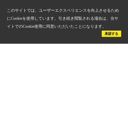
京都人材育成コンテンツ
このサイトでは、ユーザーエクスペリエンスを向上させるため
にCookieを使用しています。引き続き閲覧される場合は、当サ
京都観光チャレンジ事業成果集
イトでのCookie使用に同意いただいたことになります。
承諾する
Global Web Site
京都府文化観光大使
公益社団法人
京都府観光連盟
〒602-8570
京都市上京区下立売通新町西入薮ノ内町
府庁2号館3階
TEL：075-411-9990
FAX：075-411-9993