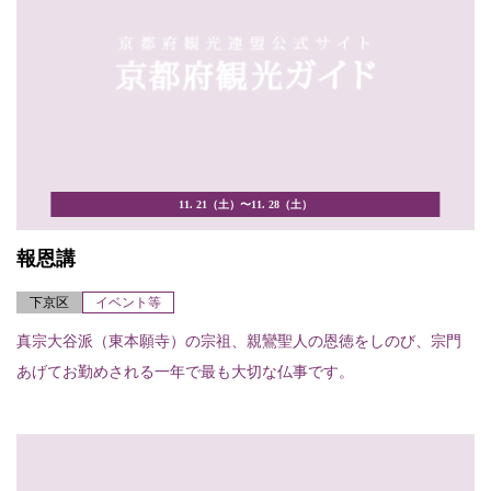
11. 21（土）〜11. 28（土）
報恩講
下京区
イベント等
真宗大谷派（東本願寺）の宗祖、親鸞聖人の恩徳をしのび、宗門
あげてお勤めされる一年で最も大切な仏事です。