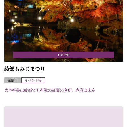
11月下旬
綾部もみじまつり
綾部市
イベント等
大本神苑は綾部でも有数の紅葉の名所。内容は未定