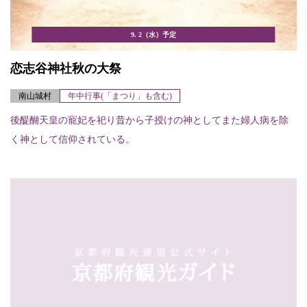
9. 2（水）予定
恋志谷神社秋の大祭
南山城村
年中行事(「まつり」も含む)
後醍醐天皇の寵妃を祀り昔から子授けの神としてまた婦人病を除
く神として信仰されている。