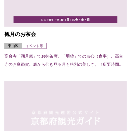
9. 4（金）～9. 20（日）の金・土・日
観月のお茶会
東山区
イベント等
高台寺「湖月庵」でお抹茶席、「羽柴」での点心（食事）、高台
寺のお庭鑑賞。庭から仰ぎ見る月も格別の美しさ。〈所要時間...