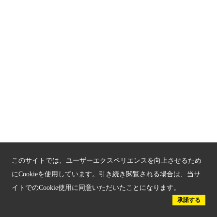
関連サイト
京都「文化」観光
京都戦乱のきずな
新しい京都観光を動画で紹介
京都府認証 優良住宅宿泊施設
京都府認証 安心のお宿
京都人材育成コンテンツ
このサイトでは、ユーザーエクスペリエンスを向上させるため
京都観光チャレンジ事業成果集
にCookieを使用しています。引き続き閲覧される場合は、当サ
イトでのCookie使用に同意いただいたことになります。
Global Web Site
承諾する
京都府文化観光大使