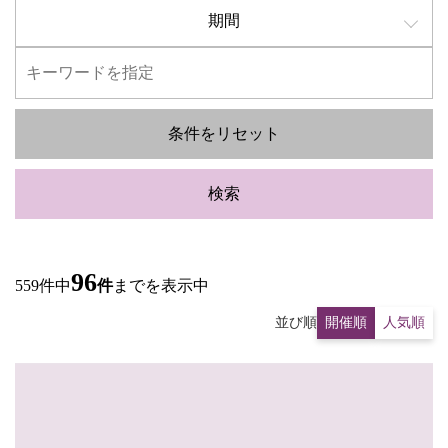
期間
条件をリセット
検索
96
559件中
件
までを表示中
並び順
開催順
人気順