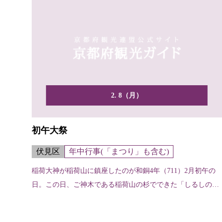
2. 8（月）
初午大祭
伏見区
年中行事(「まつり」も含む)
稲荷大神が稲荷山に鎮座したのが和銅4年（711）2月初午の
日。この日、ご神木である稲荷山の杉でできた「しるしの
杉」...