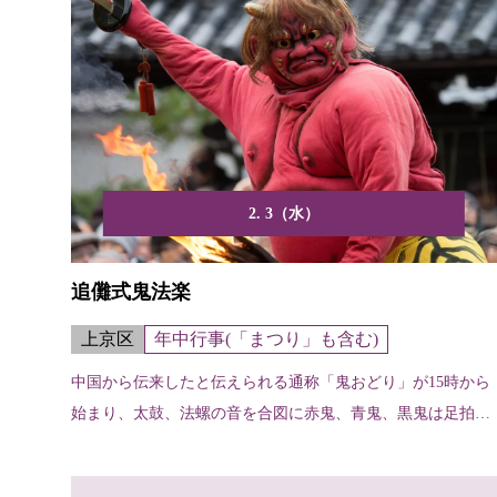
2. 3（水）
追儺式鬼法楽
上京区
年中行事(「まつり」も含む)
中国から伝来したと伝えられる通称「鬼おどり」が15時から
始まり、太鼓、法螺の音を合図に赤鬼、青鬼、黒鬼は足拍子
をと...