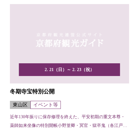
2. 21（日）～ 2. 23（祝）
冬期寺宝特別公開
東山区
イベント等
近年130年振りに保存修理を終えた、平安初期の重文本尊・
薬師如来坐像の特別開帳小野篁卿・冥官・獄卒鬼（各江戸時
代）...