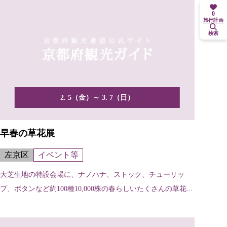
0
旅行計画
検索
2. 5（金）～ 3. 7（日）
早春の草花展
左京区
イベント等
大芝生地の特設会場に、ナノハナ、ストック、チューリッ
プ、ボタンなど約100種10,000株の春らしいたくさんの草花...