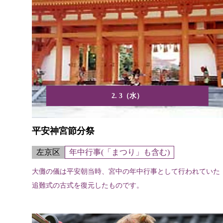
2. 3（水）
平安神宮節分祭
左京区
年中行事(「まつり」も含む)
大儺の儀は平安朝当時、宮中の年中行事として行われていた
追難式の古式を復元したものです。