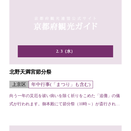
2. 3（水）
北野天満宮節分祭
上京区
年中行事(「まつり」も含む)
向う一年の災厄を祓い病いを除く祈りをこめた「追儺」の儀
式が行われます。御本殿にて節分祭（10時～）が斎行され、
午後...