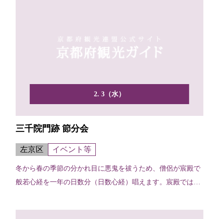
2. 3（水）
三千院門跡 節分会
左京区
イベント等
冬から春の季節の分かれ目に悪鬼を祓うため、僧侶が宸殿で
般若心経を一年の日数分（日数心経）唱えます。宸殿では、
福豆の...