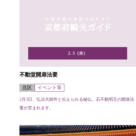
2. 3（水）
不動堂開扉法要
北区
イベント等
2月3日、弘法大師作と伝えられる秘仏、石不動明王の開扉法
要が営まれます。