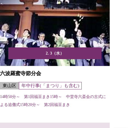
2. 3（水）
六波羅蜜寺節分会
東山区
年中行事(「まつり」も含む)
14時50分～ 第1回福豆まき15時～ 中堂寺六斎会の古式に
よる追儺式15時20分～ 第2回福豆まき