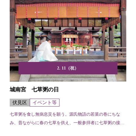
2. 11（祝）
城南宮 七草粥の日
伏見区
イベント等
七草粥を食し無病息災を願う。源氏物語の若菜の巻にちな
み、昔ながらに春の七草を供え、一般参拝者に七草粥の接待
が行われる。