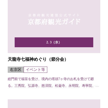
2. 3（水）
天龍寺七福神めぐり（節分会）
右京区
イベント等
総門前で福笹を受け、境内の塔頭7ヶ寺のお札を受けて廻
る。三秀院、弘源寺、慈済院、松巌寺、永明院、寿寧院、妙
智院