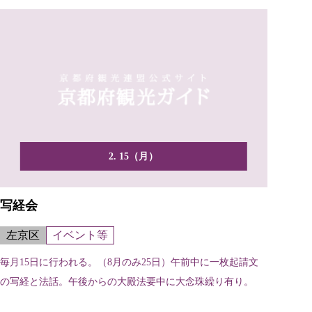
2. 15（月）
写経会
左京区
イベント等
毎月15日に行われる。（8月のみ25日）午前中に一枚起請文
の写経と法話。午後からの大殿法要中に大念珠繰り有り。