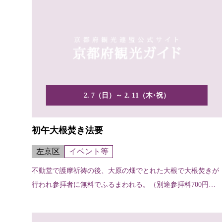
2. 7（日）～ 2. 11（木･祝）
初午大根焚き法要
左京区
イベント等
不動堂で護摩祈祷の後、大原の畑でとれた大根で大根焚きが
行われ参拝者に無料でふるまわれる。（別途参拝料700円は
必要）