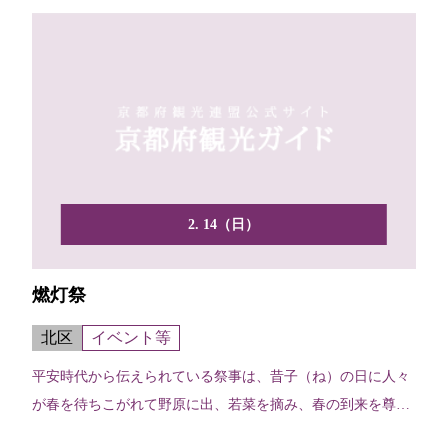
2. 14（日）
燃灯祭
北区
イベント等
平安時代から伝えられている祭事は、昔子（ね）の日に人々
が春を待ちこがれて野原に出、若菜を摘み、春の到来を尊び
宴遊し...