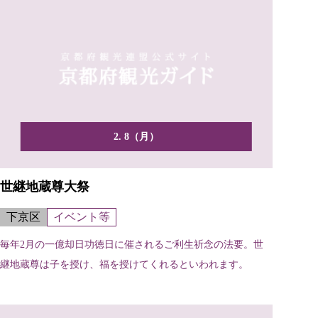
2. 8（月）
世継地蔵尊大祭
下京区
イベント等
毎年2月の一億却日功徳日に催されるご利生祈念の法要。世
継地蔵尊は子を授け、福を授けてくれるといわれます。