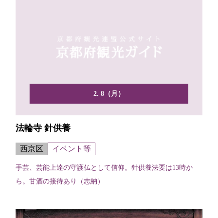
2. 8（月）
法輪寺 針供養
西京区
イベント等
手芸、芸能上達の守護仏として信仰。針供養法要は13時か
ら。甘酒の接待あり（志納）