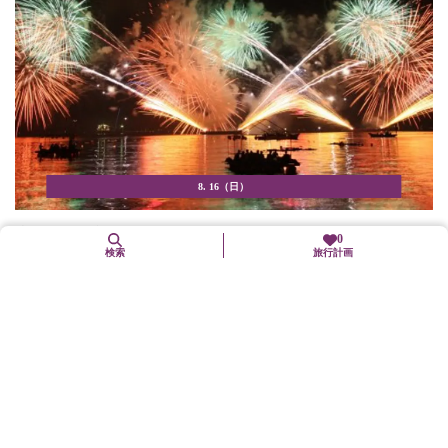
8. 16（日）
宮津燈籠流し花火大会
0
検索
旅行計画
宮津市
イベント等
宮津藩主・京極高広の時代から、盆の精霊流しとして始められた
という行事。また、花火は丹後一の花火として名高い。午後7...