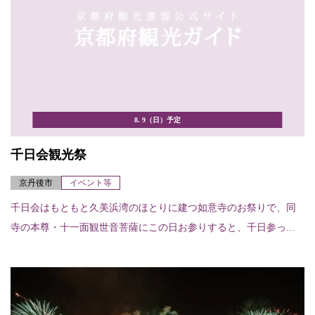
8. 9（日）予定
千日会観光祭
京丹後市
イベント等
千日会はもともと久美浜湾のほとりに建つ如意寺のお祭りで、同
寺の本尊・十一面観世音菩薩にこの日お参りすると、千日参っ...