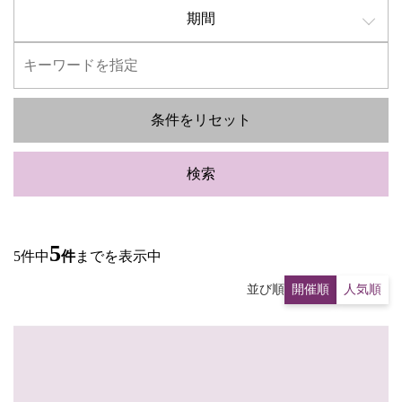
期間
条件をリセット
検索
5
5件中
件
までを表示中
並び順
開催順
人気順