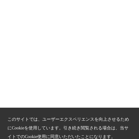
京都人材育成コンテンツ
京都観光チャレンジ事業成果集
Global Web Site
京都府文化観光大使
公益社団法人
京都府観光連盟
〒602-8570
京都市上京区下立売通新町西入薮ノ内町
府庁2号館3階
TEL：075-411-9990
FAX：075-411-9993
このサイトでは、ユーザーエクスペリエンスを向上させるため
にCookieを使用しています。引き続き閲覧される場合は、当サ
イトでのCookie使用に同意いただいたことになります。