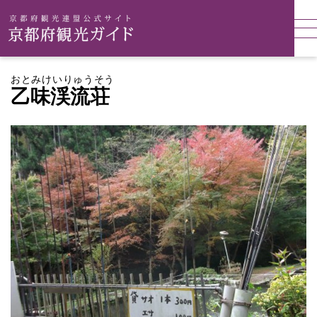
おとみけいりゅうそう
乙味渓流荘