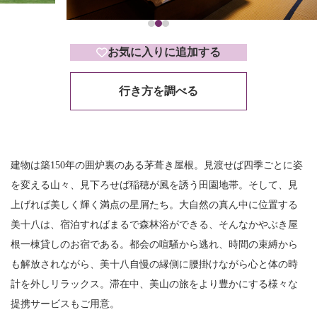
お気に入りに追加する
行き方を調べる
建物は築150年の囲炉裏のある茅葺き屋根。見渡せば四季ごとに姿
を変える山々、見下ろせば稲穂が風を誘う田園地帯。そして、見
上げれば美しく輝く満点の星屑たち。大自然の真ん中に位置する
美十八は、宿泊すればまるで森林浴ができる、そんなかやぶき屋
根一棟貸しのお宿である。都会の喧騒から逃れ、時間の束縛から
も解放されながら、美十八自慢の縁側に腰掛けながら心と体の時
計を外しリラックス。滞在中、美山の旅をより豊かにする様々な
提携サービスもご用意。