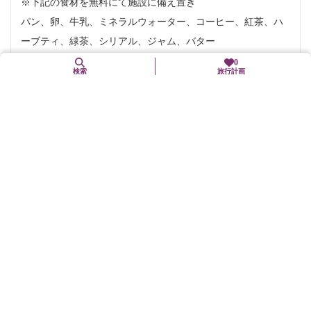
※下記の食材を無料にて施設に備え置き
パン、卵、牛乳、ミネラルウォーター、コーヒー、紅茶、ハ
ーブティ、緑茶、シリアル、ジャム、バター
0
検索
旅行計画
お問い合わせ
電話番号:
0771-75-5125
住所
〒601-0751
京都府南丹市美山町島狐岩52（チェックイン場所）
交通手段