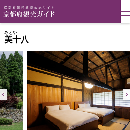
みとや
美十八